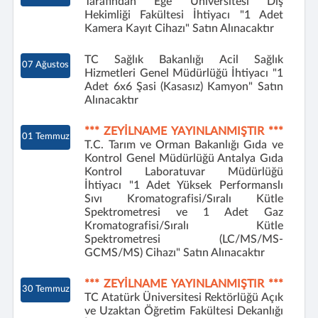
Tarafından Ege Üniversitesi Diş
Hekimliği Fakültesi İhtiyacı "1 Adet
Kamera Kayıt Cihazı" Satın Alınacaktır
TC Sağlık Bakanlığı Acil Sağlık
07 Ağustos
Hizmetleri Genel Müdürlüğü İhtiyacı "1
Adet 6x6 Şasi (Kasasız) Kamyon" Satın
Alınacaktır
*** ZEYİLNAME YAYINLANMIŞTIR ***
01 Temmuz
T.C. Tarım ve Orman Bakanlığı Gıda ve
Kontrol Genel Müdürlüğü Antalya Gıda
Kontrol Laboratuvar Müdürlüğü
İhtiyacı "1 Adet Yüksek Performanslı
Sıvı Kromatografisi/Sıralı Kütle
Spektrometresi ve 1 Adet Gaz
Kromatografisi/Sıralı Kütle
Spektrometresi (LC/MS/MS-
GCMS/MS) Cihazı" Satın Alınacaktır
*** ZEYİLNAME YAYINLANMIŞTIR ***
30 Temmuz
TC Atatürk Üniversitesi Rektörlüğü Açık
ve Uzaktan Öğretim Fakültesi Dekanlığı