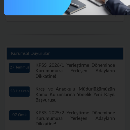
Tüm İhale İlanları
Kurumsal Duyurular
KPSS 2026/1 Yerleştirme Döneminde
27 Temmuz
Kurumumuza Yerleşen Adayların
Dikkatine!
Kreş ve Anaokulu Müdürlüğümüzün
23 Haziran
Kamu Kurumlarına Yönelik Yeni Kayıt
Başvurusu
KPSS 2025/2 Yerleştirme Döneminde
07 Ocak
Kurumumuza Yerleşen Adayların
Dikkatine!