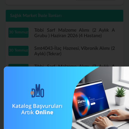
Sağlık Market İhale İlanları
Tıbbi Sarf Malzeme Alımı (2 Aylık A
30 Temmuz
Grubu ) Haziran 2026 (4 Hastane)
Smt4043-İlaç Haznesi, Vibronik Alımı (2
30 Temmuz
Aylık) (Tekrar)
Tıbbi Sarf Malzeme Alımı (2 Aylık A
29 Temmuz
Grubu ) Haziran 2026 (Tekrar)
B Grubu Tıbbi Sarf Malzeme Alımı
16 Temmuz
Mayıs (4 Aylık) (Tekrar)
Smt4043-İlaç Haznesi, Vibronik Alımı (2
13 Temmuz
Aylık)
A Grubu Tıbbi Sarf Malzeme Alımı (4
13 Temmuz
Aylık) Nisan 2026 (Tekrar)