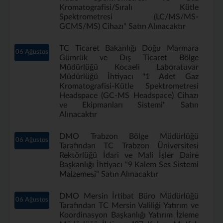
Kromatografisi/Sıralı Kütle
Spektrometresi (LC/MS/MS-
GCMS/MS) Cihazı" Satın Alınacaktır
TC Ticaret Bakanlığı Doğu Marmara
06 Ağustos
Gümrük ve Dış Ticaret Bölge
Müdürlüğü Kocaeli Laboratuvar
Müdürlüğü İhtiyacı "1 Adet Gaz
Kromatografisi-Kütle Spektrometresi
Headspace (GC-MS Headspace) Cihazı
ve Ekipmanları Sistemi" Satın
Alınacaktır
DMO Trabzon Bölge Müdürlüğü
06 Ağustos
Tarafından TC Trabzon Üniversitesi
Rektörlüğü İdari ve Mali İşler Daire
Başkanlığı İhtiyacı "9 Kalem Ses Sistemi
Malzemesi" Satın Alınacaktır
DMO Mersin İrtibat Büro Müdürlüğü
06 Ağustos
Tarafından TC Mersin Valiliği Yatırım ve
Koordinasyon Başkanlığı Yatırım İzleme