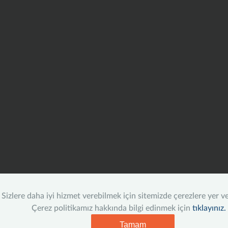
Sizlere daha iyi hizmet verebilmek için sitemizde çerezlere yer v
Çerez politikamız hakkında bilgi edinmek için
tıklayınız.
Tamam