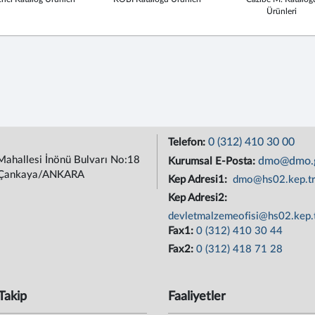
Ürünleri
0 (312) 410 30 00
Telefon:
Mahallesi İnönü Bulvarı No:18
dmo@dmo.g
Kurumsal E-Posta:
Çankaya/ANKARA
Kep Adresi1:
dmo@hs02.kep.t
Kep Adresi2:
devletmalzemeofisi@hs02.kep.
Fax1:
0 (312) 410 30 44
Fax2:
0 (312) 418 71 28
Takip
Faaliyetler