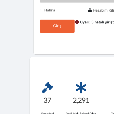
Hatırla
Hesabım Kili
Uyarı: 5 hatalı girişt
Giriş
37
2,291
Yayındaki
Yerli Malı Belgesi Olan
Ge