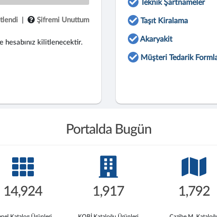
Teknik Şartnameler
tlendi
|
Şifremi Unuttum
Taşıt Kiralama
Akaryakit
e hesabınız kilitlenecektir.
Müşteri Tedarik Formla
Portalda Bugün
14,924
1,917
1,792
nel Katalog Ürünleri
KOBİ Kataloğu Ürünleri
Cazibe M. Kataloğ