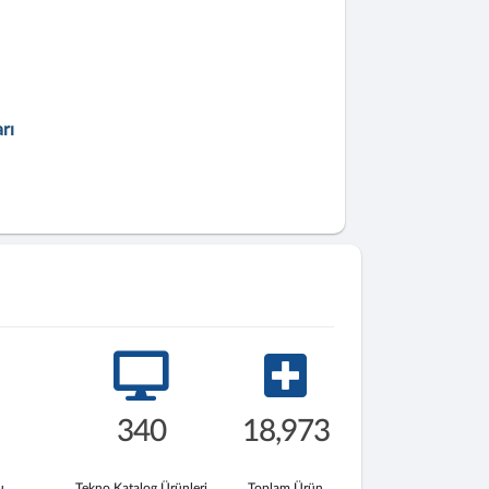
rı
340
18,973
u
Tekno Katalog Ürünleri
Toplam Ürün