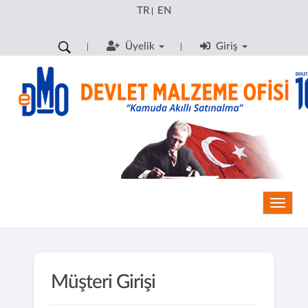
TR
EN
|
Üyelik
Giriş
Toggle
Müşteri Girişi