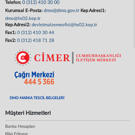
0 (312) 410 30 00
Telefon:
dmo@dmo.gov.tr
Kurumsal E-Posta:
Kep Adresi1:
dmo@hs02.kep.tr
Kep Adresi2:
devletmalzemeofisi@hs02.kep.tr
Fax1:
0 (312) 410 30 44
Fax2:
0 (312) 418 71 28
DMO MARKA TESCİL BELGELERİ
Müşteri Hizmetleri
Banka Hesapları
Bilgi Edinme