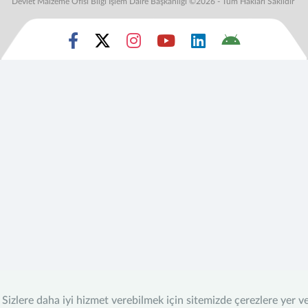
Devlet Malzeme Ofisi Bilgi İşlem Daire Başkanlığı ©2026 - Tüm Hakları Saklıdır
Sizlere daha iyi hizmet verebilmek için sitemizde çerezlere yer v