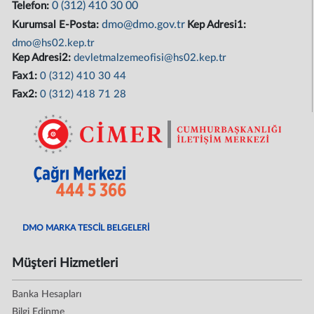
0 (312) 410 30 00
Telefon:
dmo@dmo.gov.tr
Kurumsal E-Posta:
Kep Adresi1:
dmo@hs02.kep.tr
Kep Adresi2:
devletmalzemeofisi@hs02.kep.tr
Fax1:
0 (312) 410 30 44
Fax2:
0 (312) 418 71 28
DMO MARKA TESCİL BELGELERİ
Müşteri Hizmetleri
Banka Hesapları
Bilgi Edinme