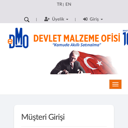
TR
EN
|
Üyelik
Giriş
Toggle
Müşteri Girişi