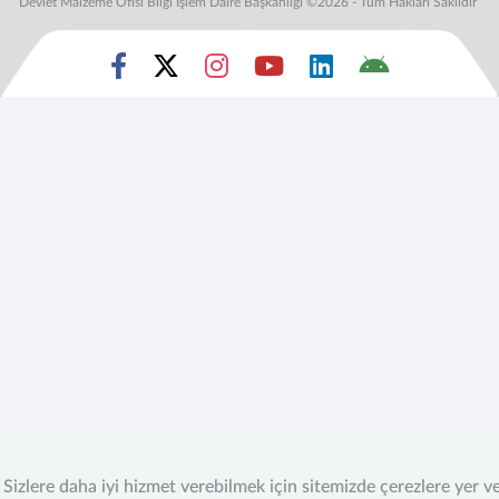
Devlet Malzeme Ofisi Bilgi İşlem Daire Başkanlığı ©2026 - Tüm Hakları Saklıdır
Sizlere daha iyi hizmet verebilmek için sitemizde çerezlere yer v