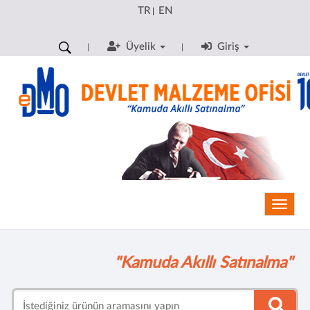
TR
EN
|
Üyelik
Giriş
Toggle
"Kamuda Akıllı Satınalma"