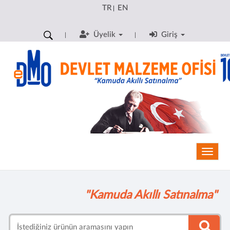
TR
EN
|
Üyelik
Giriş
Toggle
"Kamuda Akıllı Satınalma"