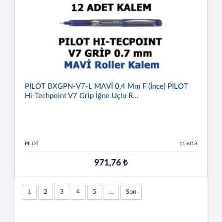
PILOT BXGPN-V7-L MAVİ 0,4 Mm F (İnce) PILOT
Hi-Techpoint V7 Grip İğne Uçlu R...
PILOT
115018
971,76 ₺
1
2
3
4
5
...
Son