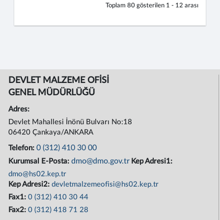
Toplam
80
gösterilen
1 - 12
arası
DEVLET MALZEME OFİSİ
GENEL MÜDÜRLÜĞÜ
Adres:
Devlet Mahallesi İnönü Bulvarı No:18
06420 Çankaya/ANKARA
0 (312) 410 30 00
Telefon:
dmo@dmo.gov.tr
Kurumsal E-Posta:
Kep Adresi1:
dmo@hs02.kep.tr
Kep Adresi2:
devletmalzemeofisi@hs02.kep.tr
Fax1:
0 (312) 410 30 44
Fax2:
0 (312) 418 71 28