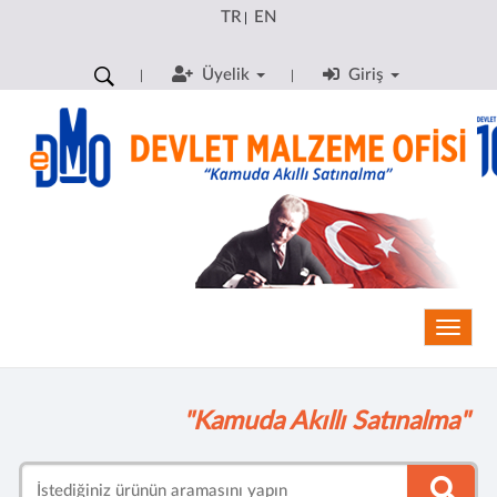
TR
EN
|
Üyelik
Giriş
Toggle
"Kamuda Akıllı Satınalma"