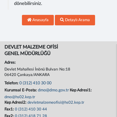
dönebilirsiniz.
Anasayfa
Detaylı Arama
DEVLET MALZEME OFİSİ
GENEL MÜDÜRLÜĞÜ
Adres:
Devlet Mahallesi İnönü Bulvarı No:18
06420 Çankaya/ANKARA
0 (312) 410 30 00
Telefon:
dmo@dmo.gov.tr
Kurumsal E-Posta:
Kep Adresi1:
dmo@hs02.kep.tr
Kep Adresi2:
devletmalzemeofisi@hs02.kep.tr
Fax1:
0 (312) 410 30 44
Fax2:
0 (312) 418 71 28