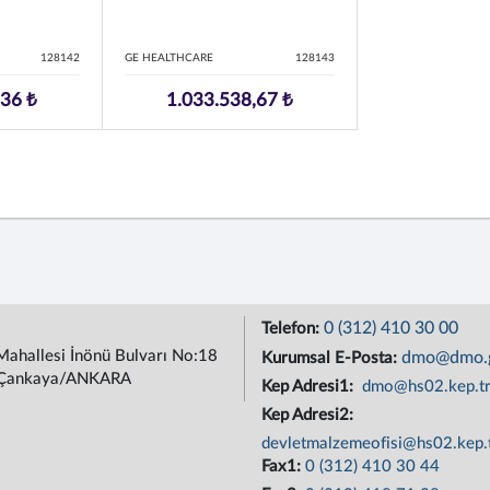
128142
GE HEALTHCARE
128143
,36 ₺
1.033.538,67 ₺
0 (312) 410 30 00
Telefon:
Mahallesi İnönü Bulvarı No:18
dmo@dmo.g
Kurumsal E-Posta:
Çankaya/ANKARA
Kep Adresi1:
dmo@hs02.kep.t
Kep Adresi2:
devletmalzemeofisi@hs02.kep.
Fax1:
0 (312) 410 30 44