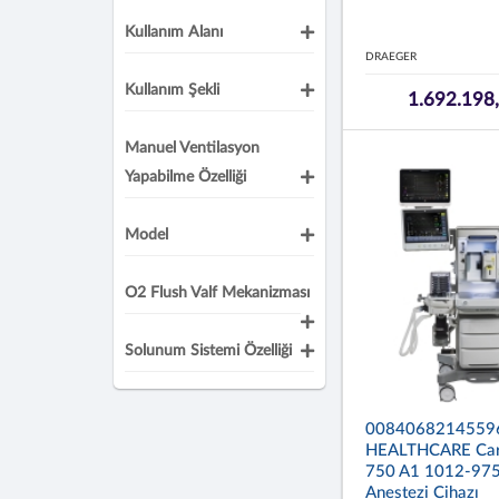
Kullanım Alanı
DRAEGER
Kullanım Şekli
1.692.198
Manuel Ventilasyon
Yapabilme Özelliği
Model
O2 Flush Valf Mekanizması
Solunum Sistemi Özelliği
0084068214559
HEALTHCARE Car
750 A1 1012-97
Anestezi Cihazı