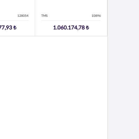
128054
TMS
10896
77,93 ₺
1.060.174,78 ₺