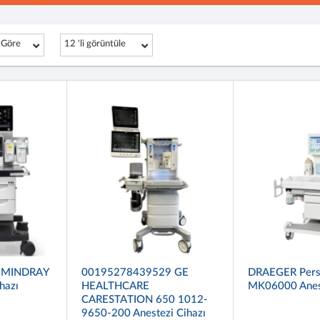
 Göre
12 'li görüntüle
 MINDRAY
00195278439529 GE
DRAEGER Pers
hazı
HEALTHCARE
MK06000 Anest
CARESTATION 650 1012-
9650-200 Anestezi Cihazı