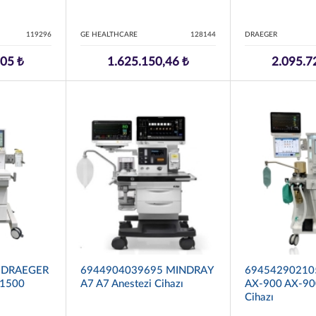
119296
GE HEALTHCARE
128144
DRAEGER
,05 ₺
1.625.150,46 ₺
2.095.7
 DRAEGER
6944904039695 MINDRAY
6945429021
21500
A7 A7 Anestezi Cihazı
AX-900 AX-900
Cihazı