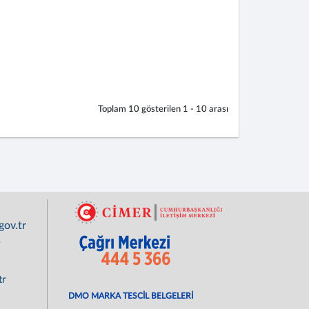
Toplam
10
gösterilen
1 - 10
arası
ov.tr
r
tr
DMO MARKA TESCİL BELGELERİ