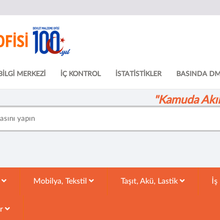
BİLGİ MERKEZİ
İÇ KONTROL
İSTATİSTİKLER
BASINDA D
"Kamuda Akıll
k
Mobilya, Tekstil
Taşıt, Akü, Lastik
İş
ar