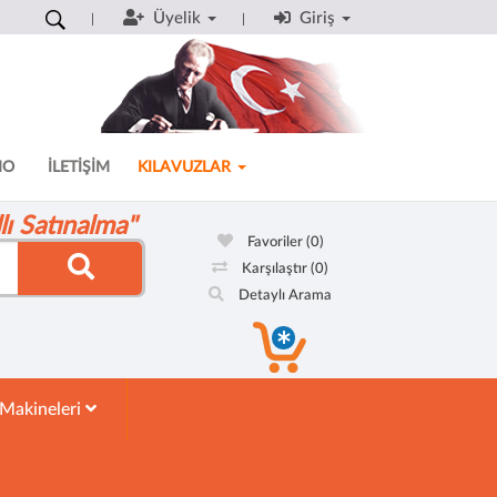
Üyelik
Giriş
MO
İLETİŞİM
KILAVUZLAR
ı Satınalma"
Favoriler
(0)
Karşılaştır
(0)
Detaylı Arama
 Makineleri