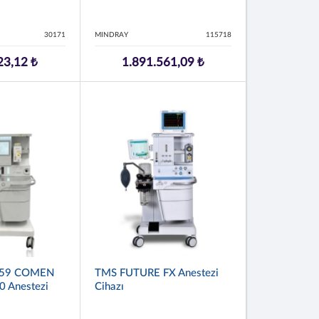
30171
MINDRAY
115718
23,12 ₺
1.891.561,09 ₺
059 COMEN
TMS FUTURE FX Anestezi
 Anestezi
Cihazı