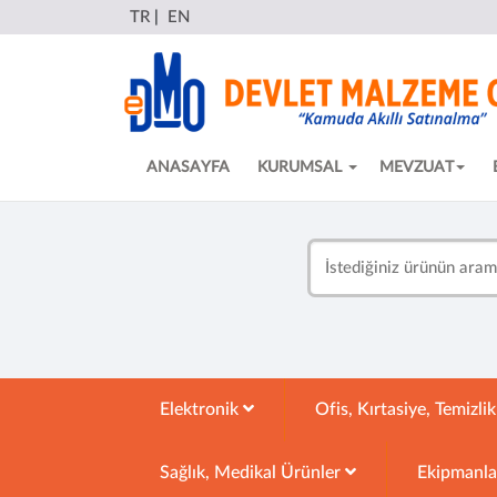
TR
|
EN
ANASAYFA
KURUMSAL
MEVZUAT
Elektronik
Ofis, Kırtasiye, Temizli
Sağlık, Medikal Ürünler
Ekipmanl