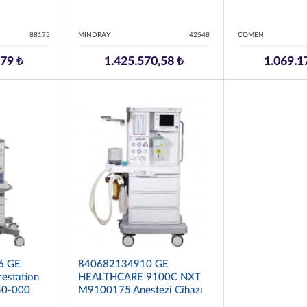
88175
MINDRAY
42548
COMEN
,79 ₺
1.425.570,58 ₺
1.069.1
6 GE
840682134910 GE
estation
HEALTHCARE 9100C NXT
50-000
M9100175 Anestezi Cihazı