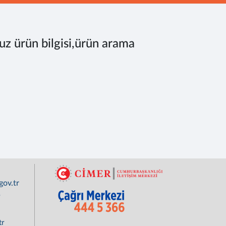
uz ürün bilgisi,ürün arama
ov.tr
r
tr