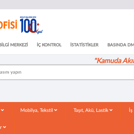
BİLGİ MERKEZİ
İÇ KONTROL
İSTATİSTİKLER
BASINDA D
"Kamuda Akıll
k
Mobilya, Tekstil
Taşıt, Akü, Lastik
İş
ar