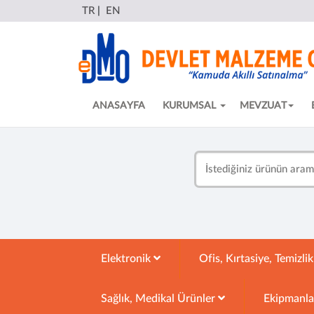
TR
|
EN
ANASAYFA
KURUMSAL
MEVZUAT
Elektronik
Ofis, Kırtasiye, Temizli
Sağlık, Medikal Ürünler
Ekipmanl