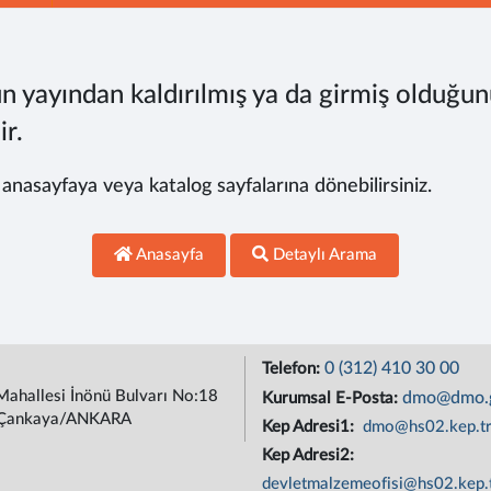
n yayından kaldırılmış ya da girmiş olduğun
ir.
, anasayfaya veya katalog sayfalarına dönebilirsiniz.
Anasayfa
Detaylı Arama
0 (312) 410 30 00
Telefon:
Mahallesi İnönü Bulvarı No:18
dmo@dmo.g
Kurumsal E-Posta:
Çankaya/ANKARA
Kep Adresi1:
dmo@hs02.kep.t
Kep Adresi2:
devletmalzemeofisi@hs02.kep.