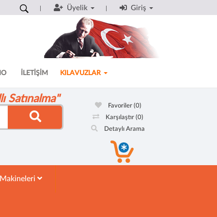
Üyelik
Giriş
MO
İLETİŞİM
KILAVUZLAR
ı Satınalma"
Favoriler
(0)
Karşılaştır
(0)
Detaylı Arama
 Makineleri