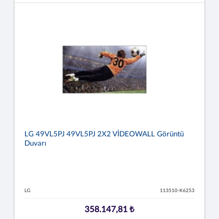
LG 49VL5PJ 49VL5PJ 2X2 VİDEOWALL Görüntü
Duvarı
LG
113510-K6253
358.147,81 ₺