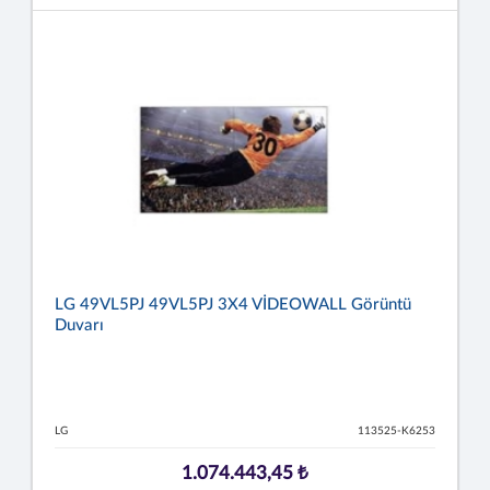
LG 49VL5PJ 49VL5PJ 3X4 VİDEOWALL Görüntü
Duvarı
LG
113525-K6253
1.074.443,45 ₺