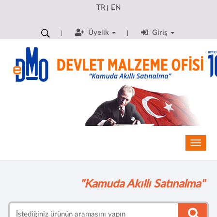
TR
EN
|
Üyelik
Giriş
Toggle
"Kamuda Akıllı Satınalma"