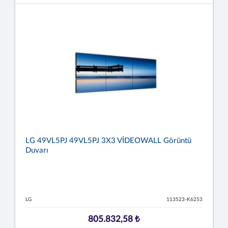
LG 49VL5PJ 49VL5PJ 3X3 VİDEOWALL Görüntü
Duvarı
LG
113523-K6253
805.832,58 ₺