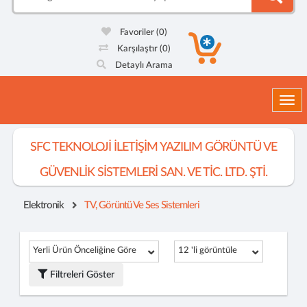
Favoriler
(0)
Karşılaştır
(0)
Detaylı Arama
Togg
SFC TEKNOLOJİ İLETİŞİM YAZILIM GÖRÜNTÜ VE
GÜVENLİK SİSTEMLERİ SAN. VE TİC. LTD. ŞTİ.
Elektronik
TV, Görüntü Ve Ses Sistemleri
Yerli Ürün Önceliğine Göre
12 'li görüntüle
Filtreleri Göster