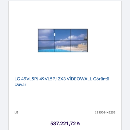
LG 49VL5PJ 49VL5PJ 2X3 VİDEOWALL Görüntü
Duvarı
LG
113503-K6253
537.221,72 ₺