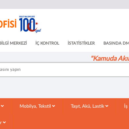
BİLGİ MERKEZİ
İÇ KONTROL
İSTATİSTİKLER
BASINDA D
"Kamuda Akıll
k
Mobilya, Tekstil
Taşıt, Akü, Lastik
İş
ar