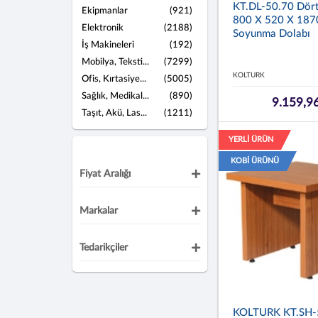
KT.DL-50.70 Dört 
Ekipmanlar
(921)
800 X 520 X 18
Elektronik
(2188)
Soyunma Dolabı
İş Makineleri
(192)
Mobilya, Teksti...
(7299)
KOLTURK
Ofis, Kırtasiye...
(5005)
Sağlık, Medikal...
(890)
9.159,9
Taşıt, Akü, Las...
(1211)
YERLİ ÜRÜN
KOBİ ÜRÜNÜ
Fiyat Aralığı
Markalar
Tedarikçiler
KOLTURK KT.SH-