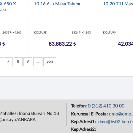
X 650 X
10.16 6'lı Masa Takımı
10.20 7'li Mas
ası
24337-K4243
KOLTURK
18247-K4243
KOLTURK
8 ₺
83.883,22 ₺
42.034
7
8
9
...
Son
0 (312) 410 30 00
Telefon:
Mahallesi İnönü Bulvarı No:18
dmo@dmo.g
Kurumsal E-Posta:
Çankaya/ANKARA
Kep Adresi1:
dmo@hs02.kep.t
Kep Adresi2: