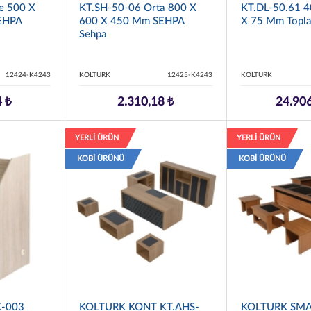
e 500 X
KT.SH-50-06 Orta 800 X
KT.DL-50.61 
EHPA
600 X 450 Mm SEHPA
X 75 Mm Topla
Sehpa
12424-K4243
KOLTURK
12425-K4243
KOLTURK
4 ₺
2.310,18 ₺
24.906
YERLİ ÜRÜN
YERLİ ÜRÜN
KOBİ ÜRÜNÜ
KOBİ ÜRÜNÜ
K-003
KOLTURK KONT KT.AHS-
KOLTURK SMA