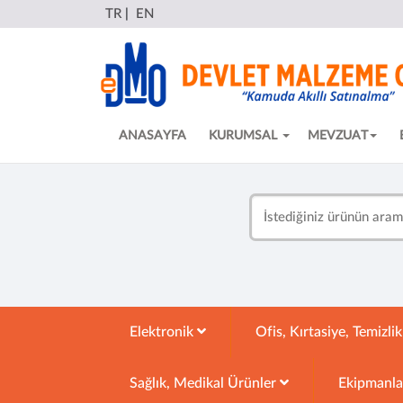
TR
|
EN
ANASAYFA
KURUMSAL
MEVZUAT
Elektronik
Ofis, Kırtasiye, Temizli
Sağlık, Medikal Ürünler
Ekipmanl