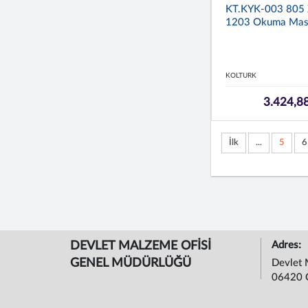
KT.KYK-003 805 
1203 Okuma Mas
KOLTURK
3.424,8
İlk
...
5
6
DEVLET MALZEME OFİSİ
Adres:
GENEL MÜDÜRLÜĞÜ
Devlet 
06420 