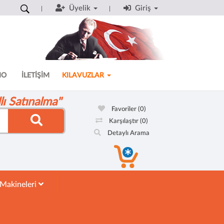
Üyelik
Giriş
MO
İLETİŞİM
KILAVUZLAR
ı Satınalma"
Favoriler
(0)
Karşılaştır
(0)
Detaylı Arama
 Makineleri