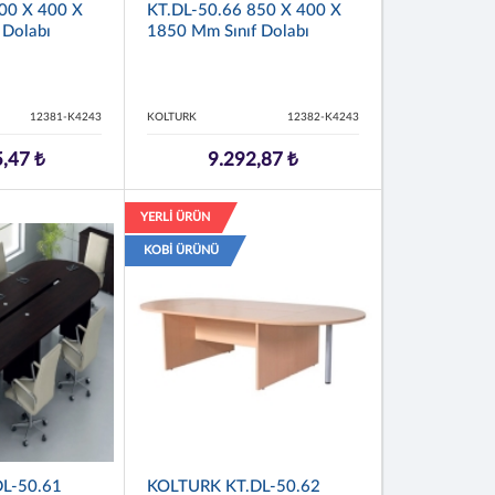
00 X 400 X
KT.DL-50.66 850 X 400 X
 Dolabı
1850 Mm Sınıf Dolabı
12381-K4243
KOLTURK
12382-K4243
,47 ₺
9.292,87 ₺
YERLİ ÜRÜN
KOBİ ÜRÜNÜ
L-50.61
KOLTURK KT.DL-50.62