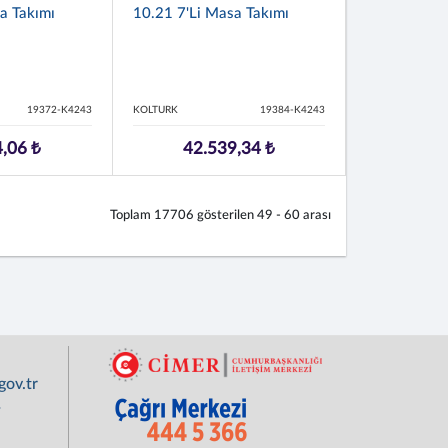
a Takımı
10.21 7'li Masa Takımı
19372-K4243
KOLTURK
19384-K4243
,06 ₺
42.539,34 ₺
Toplam
17706
gösterilen
49 - 60
arası
ov.tr
r