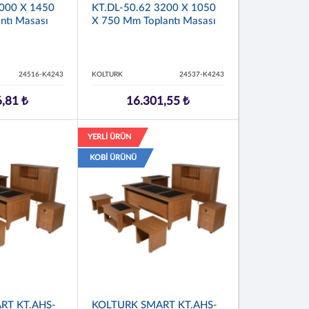
4000 X 1450
KT.DL-50.62 3200 X 1050
ntı Masası
X 750 Mm Toplantı Masası
24516-K4243
KOLTURK
24537-K4243
,81 ₺
16.301,55 ₺
YERLİ ÜRÜN
KOBİ ÜRÜNÜ
RT KT.AHS-
KOLTURK SMART KT.AHS-