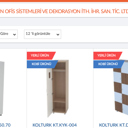
N OFİS SİSTEMLERİ VE DEKORASYON İTH. İHR. SAN. TİC. LTD.
 Göre
12 'li görüntüle
YERLİ ÜRÜN
YERLİ ÜRÜN
KOBİ ÜRÜNÜ
KOBİ ÜRÜNÜ
50.70
KOLTURK KT.KYK-004
KOLTURK KT.D