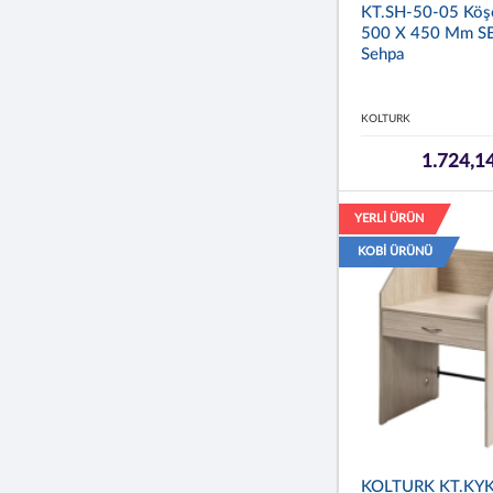
KT.SH-50-05 Köş
500 X 450 Mm S
Sehpa
KOLTURK
1.724,1
YERLİ ÜRÜN
KOBİ ÜRÜNÜ
KOLTURK KT.KY