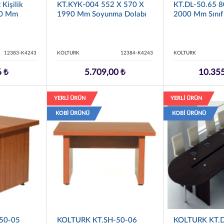
Kişilik
KT.KYK-004 552 X 570 X
KT.DL-50.65 8
70 Mm
1990 Mm Soyunma Dolabı
2000 Mm Sınıf
12383-K4243
KOLTURK
12384-K4243
KOLTURK
6 ₺
5.709,00 ₺
10.355
YERLİ ÜRÜN
YERLİ ÜRÜN
KOBİ ÜRÜNÜ
KOBİ ÜRÜNÜ
50-05
KOLTURK KT.SH-50-06
KOLTURK KT.D