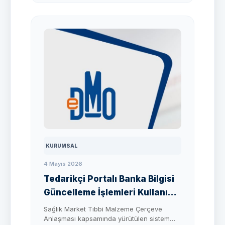
süreç detaylarına ilgili alan üzerinden
ulaşabilirsiniz.
KURUMSAL
4 Mayıs 2026
Tedarikçi Portalı Banka Bilgisi
Güncelleme İşlemleri Kullanıma
Açıldı
Sağlık Market Tıbbi Malzeme Çerçeve
Anlaşması kapsamında yürütülen sistem