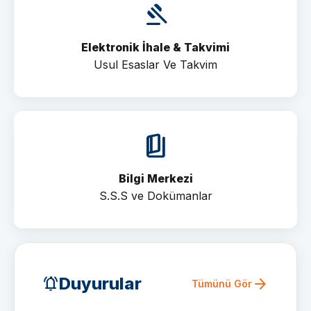
gavel
Elektronik İhale & Takvimi
Usul Esaslar Ve Takvim
book_5
Bilgi Merkezi
S.S.S ve Dokümanlar
Duyurular
notifications_active
arrow_forward
Tümünü Gör