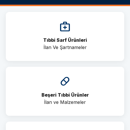
medical_services
Tıbbi Sarf Ürünleri
İlan Ve Şartnameler
pill
Beşeri Tıbbi Ürünler
İlan ve Malzemeler