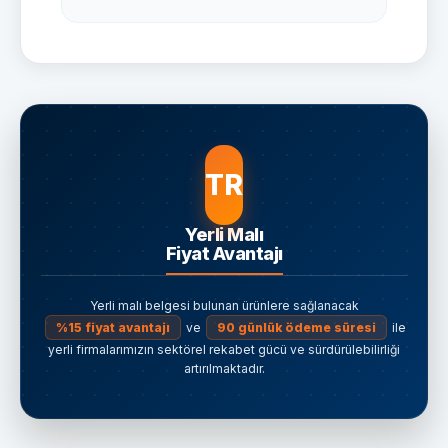
geliştirme çalışmaları tamamlanmış olup,
tedarikçi portalı üzerinden banka ve banka
hesap bilgisi güncelleme işlemleri
11.05.2026 tarihi itibarıyla kullanıma
açılmıştır. Bu kapsamda firmaların, tedarikçi
portalında yer alan banka bilgilerini kontrol
etmeleri; gerekli olması halinde
güncellemelerin e-teklif yetkilisi tarafından
sistem üzerinden gerçekleştirilmesi
TR
gerekmektedir. 11.05.2026 tarihinden sonra
yapılacak banka bilgisi güncellemeleri,
kılavuz doğrultusunda yalnızca sistem
Yerli Malı
üzerinden gerçekleştirilecektir.
Fiyat Avantajı
Yerli malı belgesi bulunan ürünlere sağlanacak
%15 fiyat avantajı
ve
90 günlük ödeme süresi
ile
yerli firmalarımızın sektörel rekabet gücü ve sürdürülebilirliği
artırılmaktadır.