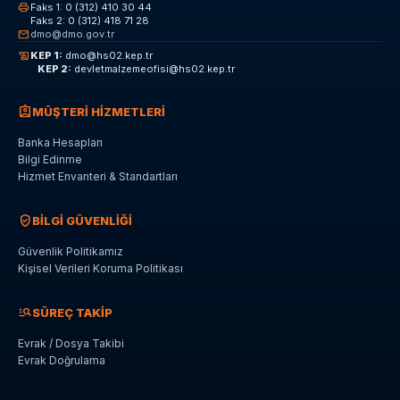
print
Faks 1: 0 (312) 410 30 44
Faks 2: 0 (312) 418 71 28
mail
dmo@dmo.gov.tr
history_edu
KEP 1:
dmo@hs02.kep.tr
KEP 2:
devletmalzemeofisi@hs02.kep.tr
assignment_ind
MÜŞTERİ HİZMETLERİ
Banka Hesapları
Bilgi Edinme
Hizmet Envanteri & Standartları
verified_user
BİLGİ GÜVENLİĞİ
Güvenlik Politikamız
Kişisel Verileri Koruma Politikası
manage_search
SÜREÇ TAKİP
Evrak / Dosya Takibi
Evrak Doğrulama