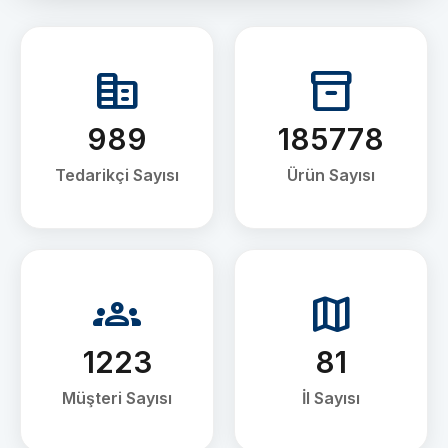
corporate_fare
inventory_2
989
185778
Tedarikçi Sayısı
Ürün Sayısı
groups
map
1223
81
Müşteri Sayısı
İl Sayısı