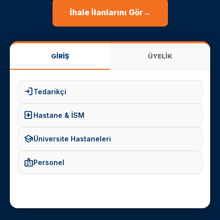
İhale İlanlarını Gör
→
GİRİŞ
ÜYELİK
login
Tedarikçi
local_hospital
Hastane & İSM
school
Üniversite Hastaneleri
badge
Personel