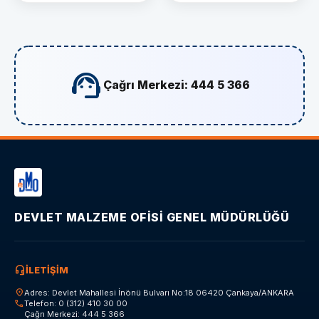
support_agent
Çağrı Merkezi: 444 5 366
DEVLET MALZEME OFİSİ GENEL MÜDÜRLÜĞÜ
headset_mic
İLETİŞİM
location_on
Adres: Devlet Mahallesi İnönü Bulvarı No:18 06420 Çankaya/ANKARA
call
Telefon: 0 (312) 410 30 00
Çağrı Merkezi: 444 5 366