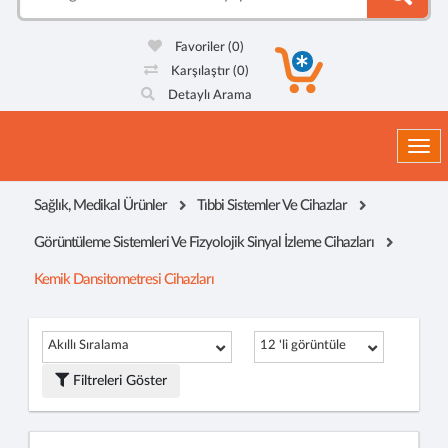
Favoriler
(0)
Karşılaştır
(0)
Detaylı Arama
Togg
Sağlık, Medikal Ürünler
Tıbbi Sistemler Ve Cihazlar
Görüntüleme Sistemleri Ve Fizyolojik Sinyal İzleme Cihazları
Kemik Dansitometresi Cihazları
Akıllı Sıralama
12 'li görüntüle
Filtreleri Göster