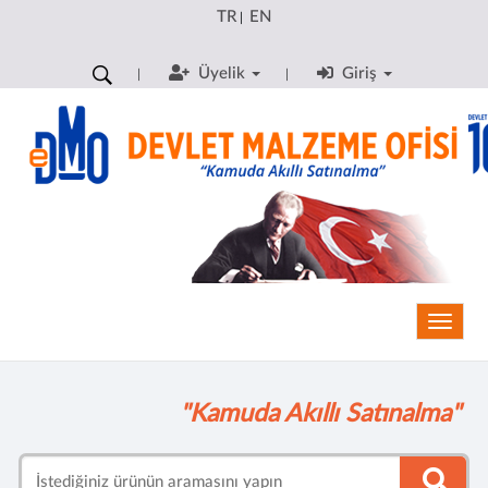
TR
EN
|
Üyelik
Giriş
Toggle
"Kamuda Akıllı Satınalma"