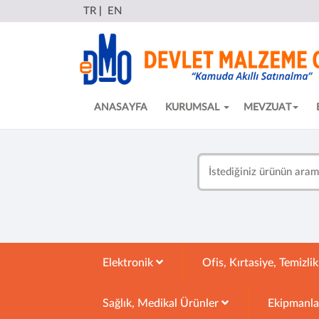
TR
|
EN
ANASAYFA
KURUMSAL
MEVZUAT
Elektronik
Ofis, Kırtasiye, Temizli
Sağlık, Medikal Ürünler
Ekipmanl