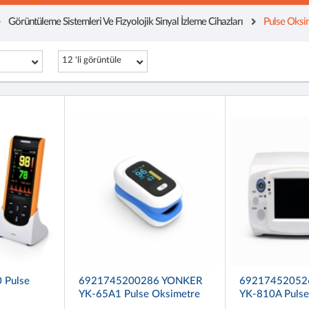
Görüntüleme Sistemleri Ve Fizyolojik Sinyal İzleme Cihazları
Pulse Oksim
12 'li görüntüle
 Pulse
6921745200286 YONKER
69217452052
YK-65A1 Pulse Oksimetre
YK-810A Pulse