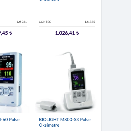
125981
CONTEC
121885
,45 ₺
1.026,41 ₺
-60 Pulse
BIOLIGHT M800-S3 Pulse
Oksimetre