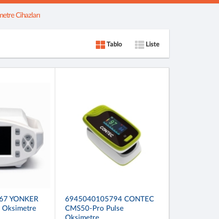
etre Cihazları
Tablo
Liste
67 YONKER
6945040105794 CONTEC
 Oksimetre
CMS50-Pro Pulse
Oksimetre