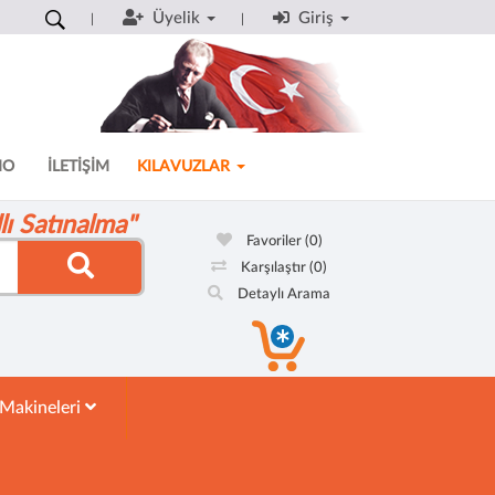
Üyelik
Giriş
MO
İLETİŞİM
KILAVUZLAR
ı Satınalma"
Favoriler
(0)
Karşılaştır
(0)
Detaylı Arama
 Makineleri