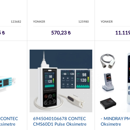
123682
YONKER
125980
YONKER
5 ₺
570,23 ₺
11.119
 CONTEC
6945040106678 CONTEC
- MINDRAY PM
simetre
CMS60D1 Pulse Oksimetre
Oksimetre