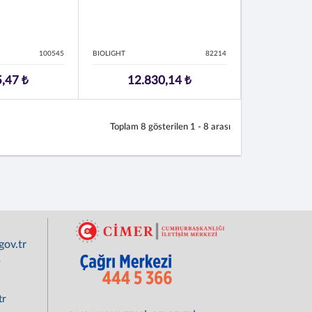
100545
BIOLIGHT
82214
,47 ₺
12.830,14 ₺
Toplam
8
gösterilen
1 - 8
arası
ov.tr
r
tr