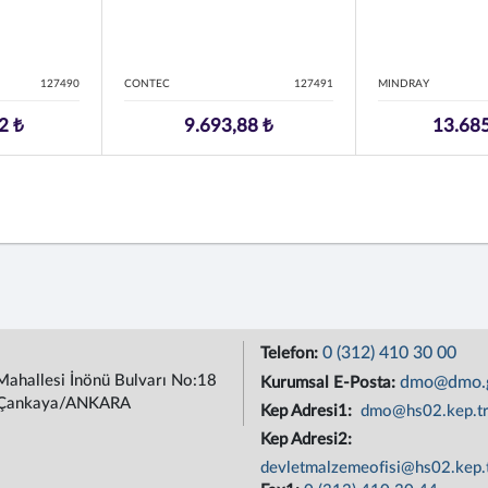
127490
CONTEC
127491
MINDRAY
2 ₺
9.693,88 ₺
13.685
0 (312) 410 30 00
Telefon:
Mahallesi İnönü Bulvarı No:18
dmo@dmo.g
Kurumsal E-Posta:
Çankaya/ANKARA
Kep Adresi1:
dmo@hs02.kep.t
Kep Adresi2:
devletmalzemeofisi@hs02.kep.