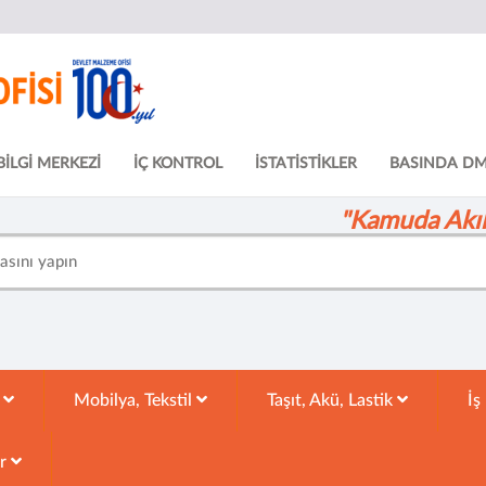
BİLGİ MERKEZİ
İÇ KONTROL
İSTATİSTİKLER
BASINDA D
"Kamuda Akıll
k
Mobilya, Tekstil
Taşıt, Akü, Lastik
İş
ar