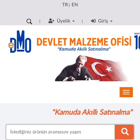
TR
EN
|
Üyelik
Giriş
Toggle
"Kamuda Akıllı Satınalma"