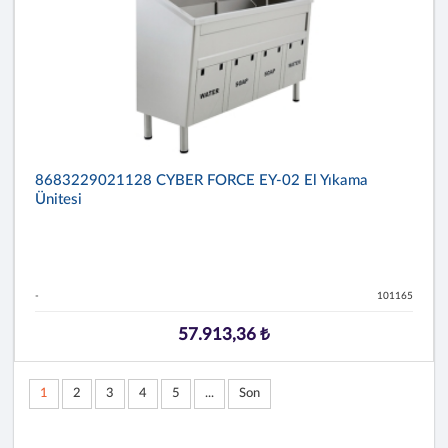
8683229021128 CYBER FORCE EY-02 El Yıkama
Ünitesi
-
101165
57.913,36 ₺
1
2
3
4
5
...
Son