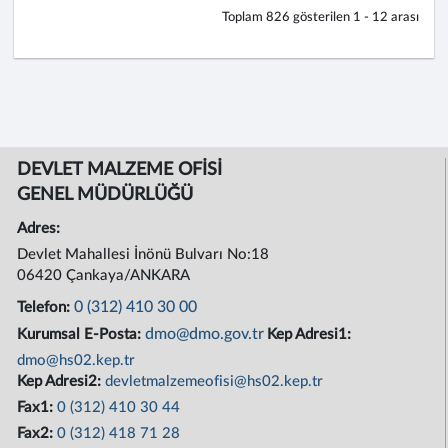
Toplam
826
gösterilen
1 - 12
arası
DEVLET MALZEME OFİSİ
GENEL MÜDÜRLÜĞÜ
Adres:
Devlet Mahallesi İnönü Bulvarı No:18
06420 Çankaya/ANKARA
0 (312) 410 30 00
Telefon:
dmo@dmo.gov.tr
Kurumsal E-Posta:
Kep Adresi1:
dmo@hs02.kep.tr
Kep Adresi2:
devletmalzemeofisi@hs02.kep.tr
Fax1:
0 (312) 410 30 44
Fax2:
0 (312) 418 71 28