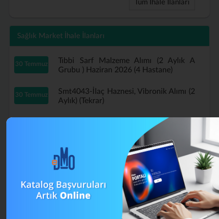
Tüm İhale İlanları
Sağlık Market İhale İlanları
Tıbbi Sarf Malzeme Alımı (2 Aylık A
30 Temmuz
Grubu ) Haziran 2026 (4 Hastane)
Smt4043-İlaç Haznesi, Vibronik Alımı (2
30 Temmuz
Aylık) (Tekrar)
Tıbbi Sarf Malzeme Alımı (2 Aylık A
29 Temmuz
Grubu ) Haziran 2026 (Tekrar)
B Grubu Tıbbi Sarf Malzeme Alımı
16 Temmuz
Mayıs (4 Aylık) (Tekrar)
Muayene Eldiveni Alımı Haziran 2026 (2
13 Temmuz
Aylık) (Tekrar)
A Grubu Tıbbi Sarf Malzeme Alımı (4
13 Temmuz