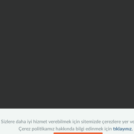
Sizlere daha iyi hizmet verebilmek için sitemizde çerezlere yer v
Çerez politikamız hakkında bilgi edinmek için
tıklayınız.