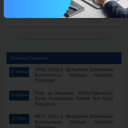
Aylık) Nisan 2026 (Tekrar)
Tüm İhale İlanları
Kurumsal Duyurular
KPSS 2026/1 Yerleştirme Döneminde
27 Temmuz
Kurumumuza Yerleşen Adayların
Dikkatine!
Kreş ve Anaokulu Müdürlüğümüzün
23 Haziran
Kamu Kurumlarına Yönelik Yeni Kayıt
Başvurusu
KPSS 2025/2 Yerleştirme Döneminde
07 Ocak
Kurumumuza Yerleşen Adayların
Dikkatine!