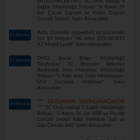
ERTELENECEKTİR!!! TC Ordu Valiliği İl
Sağlık Müdürlüğü İhtiyacı "4 Kısım 29
Set Çocuk Cerrahi ve Kadın Doğum
Cerrahi Setleri" Satın Alınacaktır
Anfa Güvenlik Hizmetleri ve Sistemleri
07 Ağustos
Ltd Şti İhtiyacı "40 Adet 215/60/R17
AT Model Lastik" Satın Alınacaktır
DMO Bursa Bölge Müdürlüğü
07 Ağustos
Tarafından TC Bozcada Belediye
Başkanlığı Mali Hizmetler Müdürlüğü
İhtiyacı "1 Adet Araç Üstü Mistblower-
ULV İlaçlama Makinesi" Satın
Alınacaktır
*** ZEYİLNAME YAYINLANACAKTIR
28 Temmuz
***
TC Ordu Valiliği İl Sağlık Müdürlüğü
İhtiyacı "3 Kısım 36 Set KBB ve Plastik
Cerrahi Setleri KBB Poliklinik Seti ve
Göz Cerrahi Seti" Satın Alınacaktır