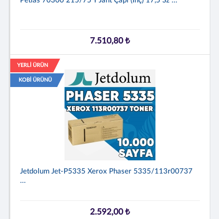
Petlas 70300 215/75 Y Jant Çapı (inç) 17,5 Sz ...
7.510,80 ₺
YERLİ ÜRÜN
KOBİ ÜRÜNÜ
Jetdolum Jet-P5335 Xerox Phaser 5335/113r00737
...
2.592,00 ₺