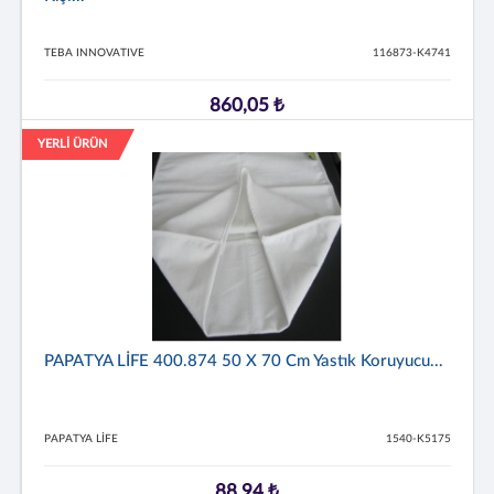
TEBA INNOVATIVE
116873-K4741
860,05 ₺
YERLİ ÜRÜN
PAPATYA LİFE 400.874 50 X 70 Cm Yastık Koruyucu...
PAPATYA LİFE
1540-K5175
88,94 ₺