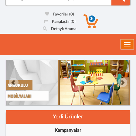
Favoriler
(0)
Karşılaştır
(0)
Detaylı Arama
Togg
Yerli Ürünler
Kampanyalar