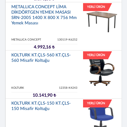
METALLICA CONCEPT LİMA
YERLİ ÜRÜN
DİKDÖRTGEN YEMEK MASASI
SRN-2005 1400 X 800 X 756 Mm
Yemek Masası
METALLICA CONCEPT
130119-K6252
4.992,16 ₺
KOLTURK KT.ÇLS-560 KT.ÇLS-
YERLİ ÜRÜN
560 Misafir Koltuğu
KOLTURK
12358-K4243
10.141,90 ₺
KOLTURK KT.ÇLS-150 KT.ÇLS-
YERLİ ÜRÜN
150 Misafir Koltuğu