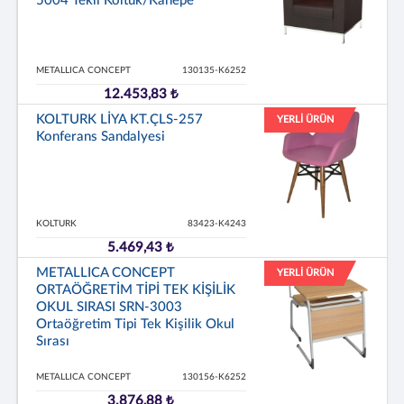
5004 Tekli Koltuk/Kanepe
METALLICA CONCEPT
130135-K6252
12.453,83 ₺
KOLTURK LİYA KT.ÇLS-257
YERLİ ÜRÜN
Konferans Sandalyesi
KOLTURK
83423-K4243
5.469,43 ₺
METALLICA CONCEPT
YERLİ ÜRÜN
ORTAÖĞRETİM TİPİ TEK KİŞİLİK
OKUL SIRASI SRN-3003
Ortaöğretim Tipi Tek Kişilik Okul
Sırası
METALLICA CONCEPT
130156-K6252
3.876,88 ₺