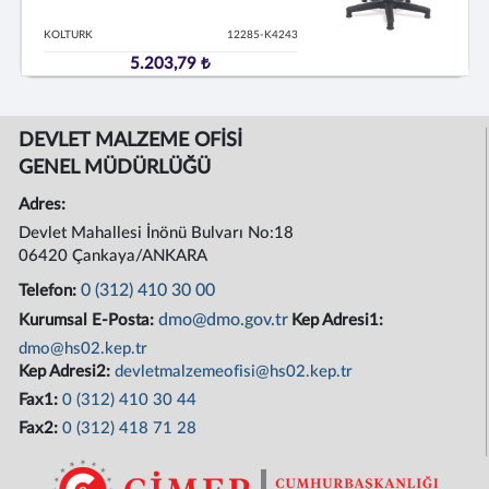
KOLTURK
12285-K4243
5.203,79 ₺
DEVLET MALZEME OFİSİ
GENEL MÜDÜRLÜĞÜ
Adres:
Devlet Mahallesi İnönü Bulvarı No:18
06420 Çankaya/ANKARA
0 (312) 410 30 00
Telefon:
dmo@dmo.gov.tr
Kurumsal E-Posta:
Kep Adresi1:
dmo@hs02.kep.tr
Kep Adresi2:
devletmalzemeofisi@hs02.kep.tr
Fax1:
0 (312) 410 30 44
Fax2:
0 (312) 418 71 28