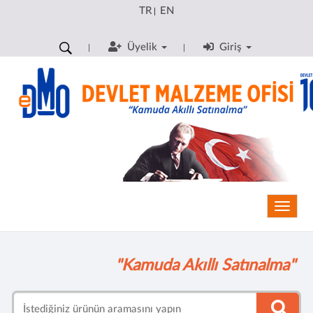
TR
EN
|
Üyelik
Giriş
Toggle
"Kamuda Akıllı Satınalma"