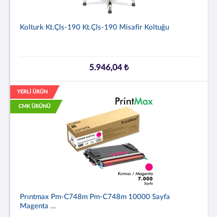
Kolturk Kt.çls-190 Kt.çls-190 Misafir Koltuğu
5.946,04 ₺
YERLİ ÜRÜN
CMK ÜRÜNÜ
Prıntmax Pm-C748m Pm-C748m 10000 Sayfa
Magenta ...