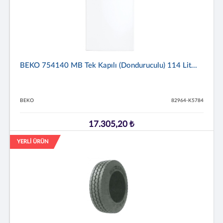
BEKO 754140 MB Tek Kapılı (Donduruculu) 114 Lit...
BEKO
82964-K5784
17.305,20 ₺
YERLİ ÜRÜN