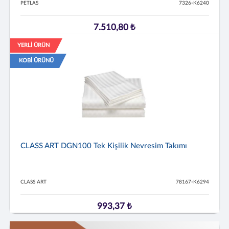
PETLAS
7326-K6240
7.510,80 ₺
YERLİ ÜRÜN
KOBİ ÜRÜNÜ
CLASS ART DGN100 Tek Kişilik Nevresim Takımı
CLASS ART
78167-K6294
993,37 ₺