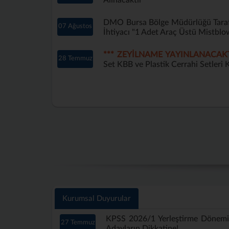
Alınacaktır
DMO Bursa Bölge Müdürlüğü Tarafı
07 Ağustos
İhtiyacı "1 Adet Araç Üstü Mistblo
*** ZEYİLNAME YAYINLANACAKT
28 Temmuz
Set KBB ve Plastik Cerrahi Setleri K
Kurumsal Duyurular
KPSS 2026/1 Yerleştirme Dönem
27 Temmuz
Adayların Dikkatine!