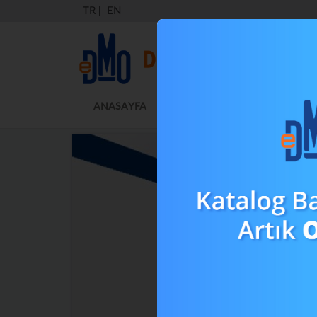
TR
|
EN
ANASAYFA
KURUMSAL
MEVZUAT