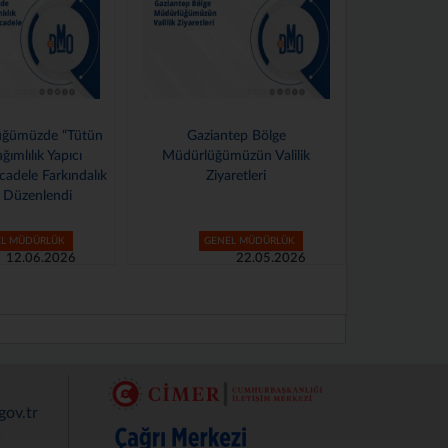
Gaziantep Bölge
10 Mayıs Sağlık İçin Hareket Et
Müdürlüğümüzün Valilik
Günü Etkinliği Düzenlendi
Ziyaretleri
GENEL MÜDÜRLÜK
GENEL MÜDÜRLÜK
22.05.2026
14.05.2026
ov.tr
r