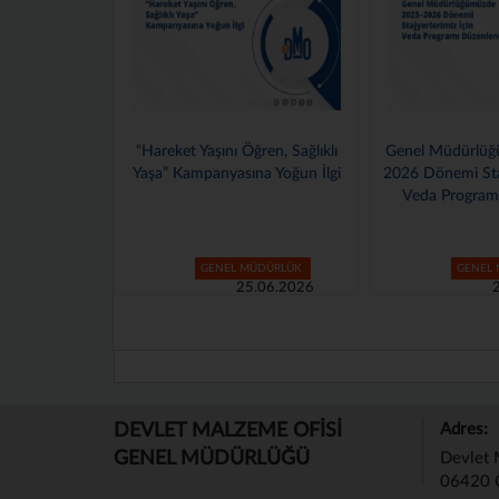
et Yaşını Öğren, Sağlıklı
Genel Müdürlüğümüzde 2025–
Burs
 Kampanyasına Yoğun İlgi
2026 Dönemi Stajyerlerimiz İçin
Veda Programı Düzenlendi
GENEL MÜDÜRLÜK
GENEL MÜDÜRLÜK
25.06.2026
24.06.2026
DEVLET MALZEME OFİSİ
Adres:
GENEL MÜDÜRLÜĞÜ
Devlet 
06420 