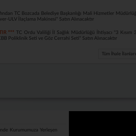
ndan TC Bozcada Belediye Başkanlığı Mali Hizmetler Müdürlü
wer-ULV İlaçlama Makinesi" Satın Alınacaktır
IR ***
TC Ordu Valiliği İl Sağlık Müdürlüğü İhtiyacı "3 Kısım 
BB Poliklinik Seti ve Göz Cerrahi Seti" Satın Alınacaktır
Tüm İhale İlanları
inde Kurumumuza Yerleşen