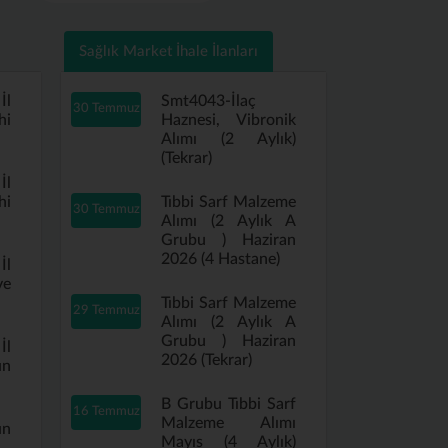
Sağlık Market İhale İlanları
İl
Smt4043-İlaç
30 Temmuz
hi
Haznesi, Vibronik
Alımı (2 Aylık)
(Tekrar)
İl
hi
Tıbbi Sarf Malzeme
30 Temmuz
Alımı (2 Aylık A
Grubu ) Haziran
2026 (4 Hastane)
İl
ve
Tıbbi Sarf Malzeme
29 Temmuz
Alımı (2 Aylık A
Grubu ) Haziran
İl
2026 (Tekrar)
ın
B Grubu Tıbbi Sarf
16 Temmuz
Malzeme Alımı
ın
Mayıs (4 Aylık)