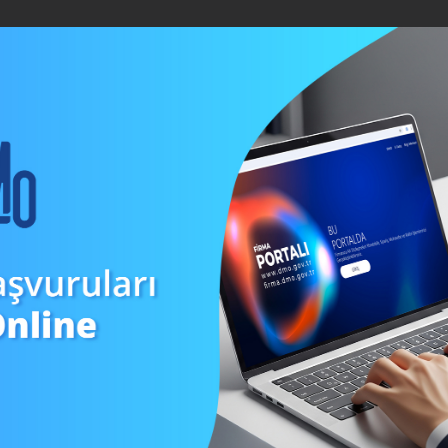
BİLGİ MERKEZİ
İÇ KONTROL
İSTATİSTİKLER
BASINDA D