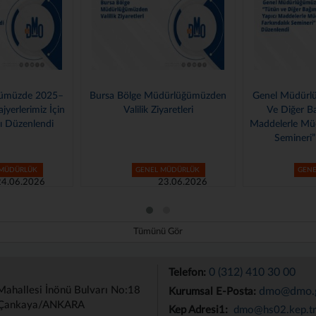
a Bölge Müdürlüğümüzden
Genel Müdürlüğümüzde “Tütün
Valilik Ziyaretleri
Ve Diğer Bağımlılık Yapıcı
Maddelerle Mücadele Farkındalık
Semineri” Düzenlendi
GENEL MÜDÜRLÜK
GENEL MÜDÜRLÜK
23.06.2026
12.06.2026
Tümünü Gör
0 (312) 410 30 00
Telefon:
Mahallesi İnönü Bulvarı No:18
dmo@dmo.g
Kurumsal E-Posta:
Çankaya/ANKARA
Kep Adresi1:
dmo@hs02.kep.t