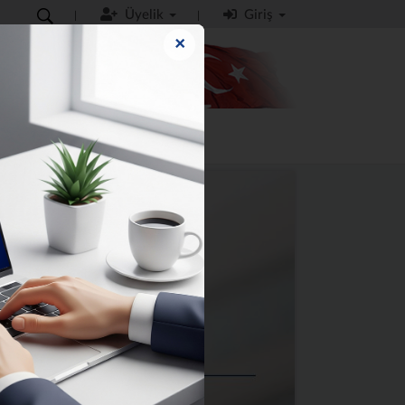
Üyelik
Giriş
×
MO
İLETİŞİM
KILAVUZLAR