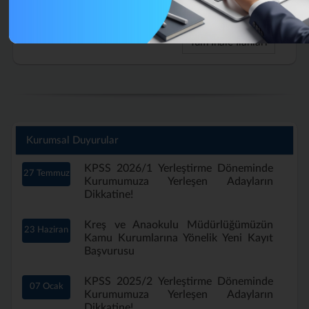
Aylık) (Tekrar)
Tüm İhale İlanları
Kurumsal Duyurular
KPSS 2026/1 Yerleştirme Döneminde
27 Temmuz
Kurumumuza Yerleşen Adayların
Dikkatine!
Kreş ve Anaokulu Müdürlüğümüzün
23 Haziran
Kamu Kurumlarına Yönelik Yeni Kayıt
Başvurusu
KPSS 2025/2 Yerleştirme Döneminde
07 Ocak
Kurumumuza Yerleşen Adayların
Dikkatine!