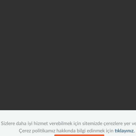
Sizlere daha iyi hizmet verebilmek için sitemizde çerezlere yer v
Çerez politikamız hakkında bilgi edinmek için
tıklayınız.