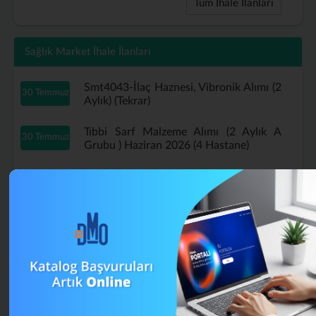
Tüm İhale İlanları
Sağlık Market İhale İlanları
Smt4043-İlaç Haznesi, Vibronik Alımı (2
30 Temmuz
Aylık) (Tekrar)
Tıbbi Sarf Malzeme Alımı (2 Aylık A
30 Temmuz
Grubu ) Haziran 2026 (4 Hastane)
Tıbbi Sarf Malzeme Alımı (2 Aylık A
29 Temmuz
Grubu ) Haziran 2026 (Tekrar)
B Grubu Tıbbi Sarf Malzeme Alımı
16 Temmuz
Mayıs (4 Aylık) (Tekrar)
A Grubu Tıbbi Sarf Malzeme Alımı (4
13 Temmuz
Aylık) Nisan 2026 (Tekrar)
Muayene Eldiveni Alımı Haziran 2026 (2
13 Temmuz