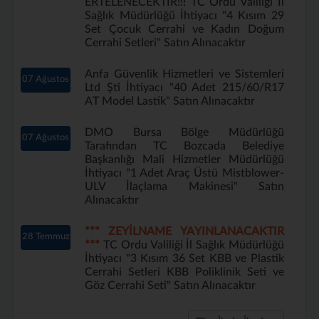
ERTELENECEKTİR!!! TC Ordu Valiliği İl
Sağlık Müdürlüğü İhtiyacı "4 Kısım 29
Set Çocuk Cerrahi ve Kadın Doğum
Cerrahi Setleri" Satın Alınacaktır
Anfa Güvenlik Hizmetleri ve Sistemleri
07 Ağustos
Ltd Şti İhtiyacı "40 Adet 215/60/R17
AT Model Lastik" Satın Alınacaktır
DMO Bursa Bölge Müdürlüğü
07 Ağustos
Tarafından TC Bozcada Belediye
Başkanlığı Mali Hizmetler Müdürlüğü
İhtiyacı "1 Adet Araç Üstü Mistblower-
ULV İlaçlama Makinesi" Satın
Alınacaktır
*** ZEYİLNAME YAYINLANACAKTIR
28 Temmuz
***
TC Ordu Valiliği İl Sağlık Müdürlüğü
İhtiyacı "3 Kısım 36 Set KBB ve Plastik
Cerrahi Setleri KBB Poliklinik Seti ve
Göz Cerrahi Seti" Satın Alınacaktır