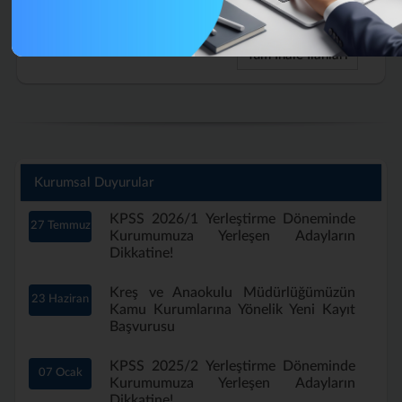
Aylık)
Tüm İhale İlanları
Kurumsal Duyurular
KPSS 2026/1 Yerleştirme Döneminde
27 Temmuz
Kurumumuza Yerleşen Adayların
Dikkatine!
Kreş ve Anaokulu Müdürlüğümüzün
23 Haziran
Kamu Kurumlarına Yönelik Yeni Kayıt
Başvurusu
KPSS 2025/2 Yerleştirme Döneminde
07 Ocak
Kurumumuza Yerleşen Adayların
Dikkatine!