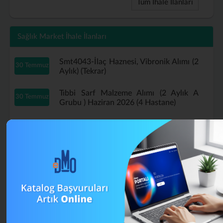
Tüm İhale İlanları
Sağlık Market İhale İlanları
Smt4043-İlaç Haznesi, Vibronik Alımı (2
30 Temmuz
Aylık) (Tekrar)
Tıbbi Sarf Malzeme Alımı (2 Aylık A
30 Temmuz
Grubu ) Haziran 2026 (4 Hastane)
Tıbbi Sarf Malzeme Alımı (2 Aylık A
29 Temmuz
Grubu ) Haziran 2026 (Tekrar)
B Grubu Tıbbi Sarf Malzeme Alımı
16 Temmuz
Mayıs (4 Aylık) (Tekrar)
Muayene Eldiveni Alımı Haziran 2026 (2
13 Temmuz
Aylık) (Tekrar)
Smt4043-İlaç Haznesi, Vibronik Alımı (2
13 Temmuz