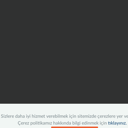
Sizlere daha iyi hizmet verebilmek için sitemizde çerezlere yer v
Çerez politikamız hakkında bilgi edinmek için
tıklayınız.