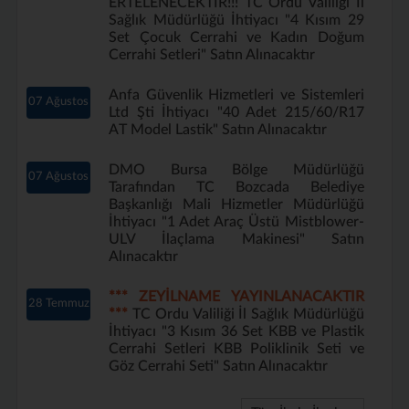
ERTELENECEKTİR!!! TC Ordu Valiliği İl
Sağlık Müdürlüğü İhtiyacı "4 Kısım 29
Set Çocuk Cerrahi ve Kadın Doğum
Cerrahi Setleri" Satın Alınacaktır
Anfa Güvenlik Hizmetleri ve Sistemleri
07 Ağustos
Ltd Şti İhtiyacı "40 Adet 215/60/R17
AT Model Lastik" Satın Alınacaktır
DMO Bursa Bölge Müdürlüğü
07 Ağustos
Tarafından TC Bozcada Belediye
Başkanlığı Mali Hizmetler Müdürlüğü
İhtiyacı "1 Adet Araç Üstü Mistblower-
ULV İlaçlama Makinesi" Satın
Alınacaktır
*** ZEYİLNAME YAYINLANACAKTIR
28 Temmuz
***
TC Ordu Valiliği İl Sağlık Müdürlüğü
İhtiyacı "3 Kısım 36 Set KBB ve Plastik
Cerrahi Setleri KBB Poliklinik Seti ve
Göz Cerrahi Seti" Satın Alınacaktır