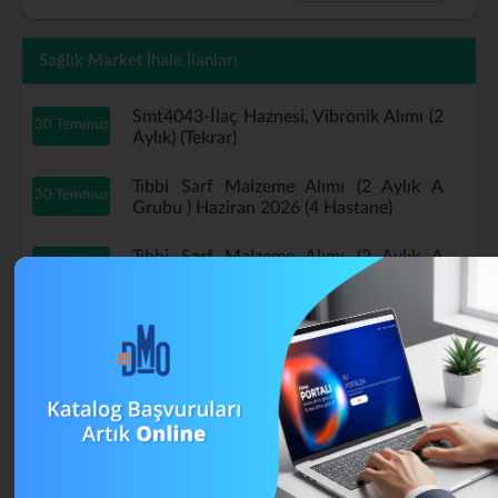
Sağlık Market İhale İlanları
Smt4043-İlaç Haznesi, Vibronik Alımı (2
30 Temmuz
Aylık) (Tekrar)
Tıbbi Sarf Malzeme Alımı (2 Aylık A
30 Temmuz
Grubu ) Haziran 2026 (4 Hastane)
Tıbbi Sarf Malzeme Alımı (2 Aylık A
29 Temmuz
Grubu ) Haziran 2026 (Tekrar)
B Grubu Tıbbi Sarf Malzeme Alımı
16 Temmuz
Mayıs (4 Aylık) (Tekrar)
A Grubu Tıbbi Sarf Malzeme Alımı (4
13 Temmuz
Aylık) Nisan 2026 (Tekrar)
Muayene Eldiveni Alımı Haziran 2026 (2
13 Temmuz
Aylık) (Tekrar)