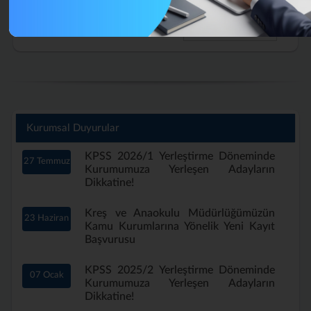
Tüm İhale İlanları
Kurumsal Duyurular
KPSS 2026/1 Yerleştirme Döneminde
27 Temmuz
Kurumumuza Yerleşen Adayların
Dikkatine!
Kreş ve Anaokulu Müdürlüğümüzün
23 Haziran
Kamu Kurumlarına Yönelik Yeni Kayıt
Başvurusu
KPSS 2025/2 Yerleştirme Döneminde
07 Ocak
Kurumumuza Yerleşen Adayların
Dikkatine!