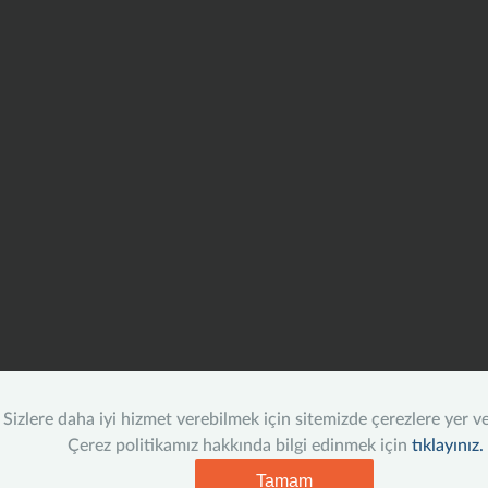
Sizlere daha iyi hizmet verebilmek için sitemizde çerezlere yer v
Çerez politikamız hakkında bilgi edinmek için
tıklayınız.
Tamam