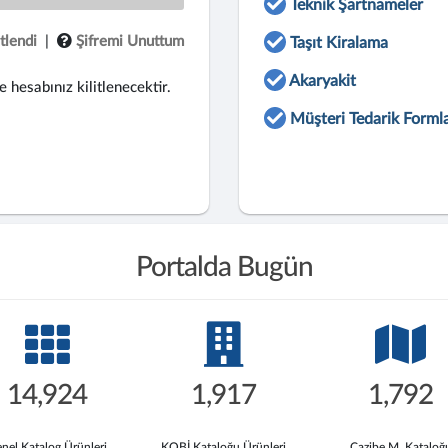
Teknik Şartnameler
tlendi
|
Şifremi Unuttum
Taşıt Kiralama
Akaryakit
e hesabınız kilitlenecektir.
Müşteri Tedarik Formla
Portalda Bugün
14,924
1,917
1,792
nel Katalog Ürünleri
KOBİ Kataloğu Ürünleri
Cazibe M. Kataloğ