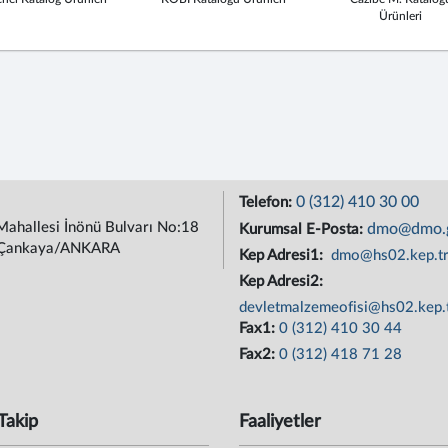
Ürünleri
0 (312) 410 30 00
Telefon:
Mahallesi İnönü Bulvarı No:18
dmo@dmo.g
Kurumsal E-Posta:
Çankaya/ANKARA
Kep Adresi1:
dmo@hs02.kep.t
Kep Adresi2:
devletmalzemeofisi@hs02.kep.
Fax1:
0 (312) 410 30 44
Fax2:
0 (312) 418 71 28
Takip
Faaliyetler