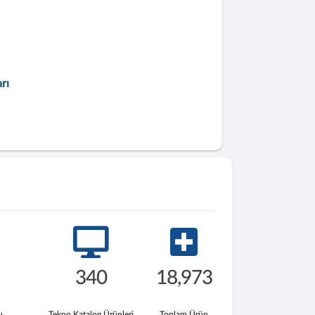
rı
340
18,973
u
Tekno Katalog Ürünleri
Toplam Ürün