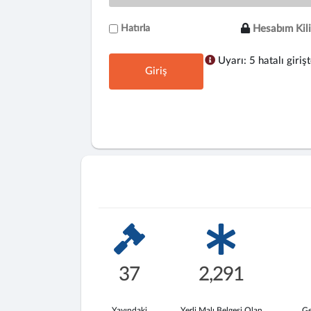
Hatırla
Hesabım Kili
Uyarı: 5 hatalı girişt
Giriş
37
2,291
Yayındaki
Yerli Malı Belgesi Olan
Ge