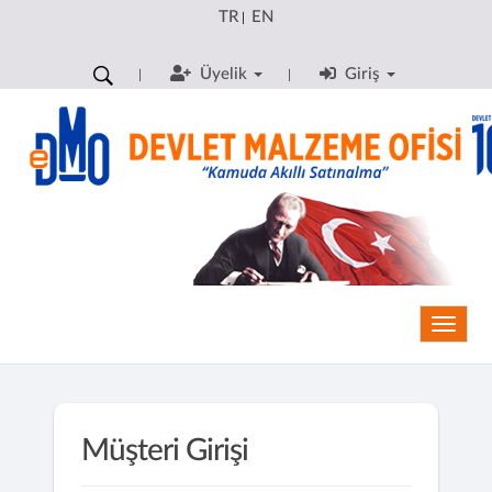
TR
EN
|
Üyelik
Giriş
Toggle
Müşteri Girişi