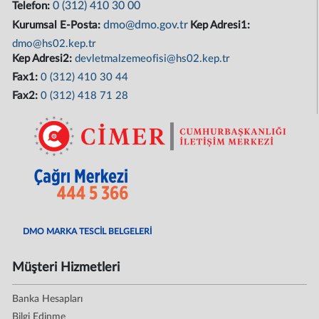
0 (312) 410 30 00
Telefon:
dmo@dmo.gov.tr
Kurumsal E-Posta:
Kep Adresi1:
dmo@hs02.kep.tr
Kep Adresi2:
devletmalzemeofisi@hs02.kep.tr
Fax1:
0 (312) 410 30 44
Fax2:
0 (312) 418 71 28
DMO MARKA TESCİL BELGELERİ
Müşteri Hizmetleri
Banka Hesapları
Bilgi Edinme