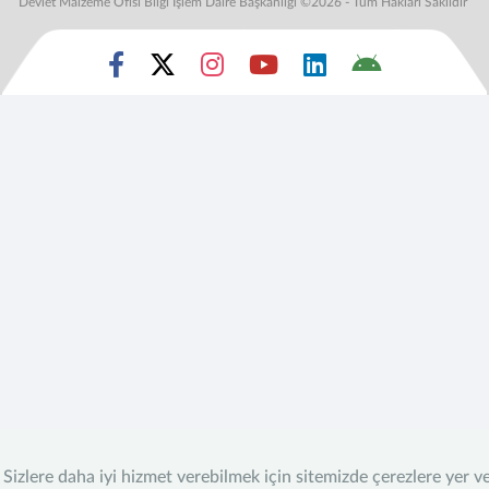
Devlet Malzeme Ofisi Bilgi İşlem Daire Başkanlığı ©2026 - Tüm Hakları Saklıdır
Sizlere daha iyi hizmet verebilmek için sitemizde çerezlere yer v