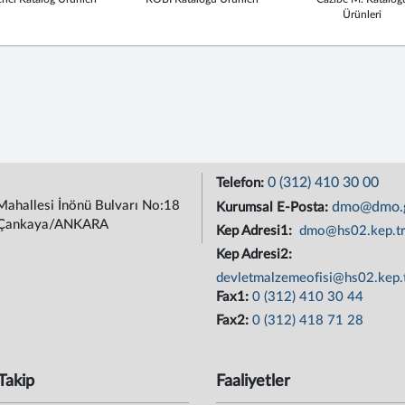
Ürünleri
0 (312) 410 30 00
Telefon:
Mahallesi İnönü Bulvarı No:18
dmo@dmo.g
Kurumsal E-Posta:
Çankaya/ANKARA
Kep Adresi1:
dmo@hs02.kep.t
Kep Adresi2:
devletmalzemeofisi@hs02.kep.
Fax1:
0 (312) 410 30 44
Fax2:
0 (312) 418 71 28
Takip
Faaliyetler