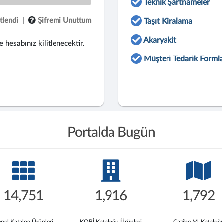
Teknik Şartnameler
tlendi
|
Şifremi Unuttum
Taşıt Kiralama
Akaryakit
e hesabınız kilitlenecektir.
Müşteri Tedarik Formla
Portalda Bugün
14,751
1,916
1,792
nel Katalog Ürünleri
KOBİ Kataloğu Ürünleri
Cazibe M. Kataloğ