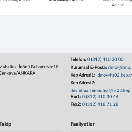
Ürünleri
0 (312) 410 30 00
Telefon:
Mahallesi İnönü Bulvarı No:18
dmo@dmo.g
Kurumsal E-Posta:
Çankaya/ANKARA
Kep Adresi1:
dmo@hs02.kep.t
Kep Adresi2:
devletmalzemeofisi@hs02.kep.
Fax1:
0 (312) 410 30 44
Fax2:
0 (312) 418 71 28
Takip
Faaliyetler