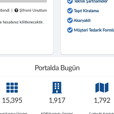
Teknik Şartnameler
tlendi
|
Şifremi Unuttum
Taşıt Kiralama
Akaryakit
e hesabınız kilitlenecektir.
Müşteri Tedarik Formla
Portalda Bugün
15,395
1,917
1,792
nel Katalog Ürünleri
KOBİ Kataloğu Ürünleri
Cazibe M. Kataloğ