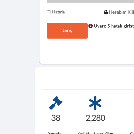
Hatırla
Hesabım Kili
Uyarı: 5 hatalı girişt
Giriş
38
2,280
Yayındaki
Yerli Malı Belgesi Olan
Ge