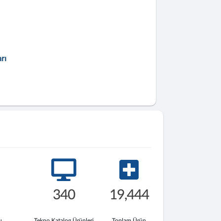
rı
340
19,444
u
Tekno Katalog Ürünleri
Toplam Ürün