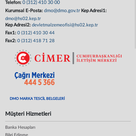
0 (312) 410 30 00
Telefon:
dmo@dmo.gov.tr
Kurumsal E-Posta:
Kep Adresi1:
dmo@hs02.kep.tr
Kep Adresi2:
devletmalzemeofisi@hs02.kep.tr
Fax1:
0 (312) 410 30 44
Fax2:
0 (312) 418 71 28
DMO MARKA TESCİL BELGELERİ
Müşteri Hizmetleri
Banka Hesapları
Bilgi Edinme