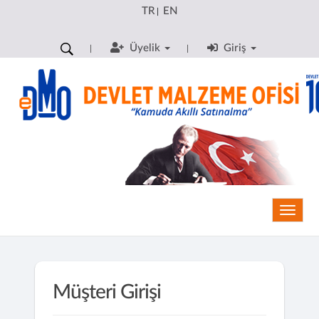
TR
EN
|
Üyelik
Giriş
Toggle
Müşteri Girişi