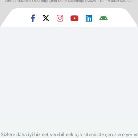
Devlet Malzeme Ofisi Bilgi İşlem Daire Başkanlığı ©2026 - Tüm Hakları Saklıdır
Sizlere daha iyi hizmet verebilmek için sitemizde çerezlere yer v