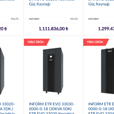
Güç Kaynağı
Güç Kaynağı
95175
INFORM
95176
INFORM
20 ₺
1.111.836,00 ₺
1.299.4
YERLİ ÜRÜN
YERLİ ÜRÜN
 33020-
INFORM ETR EVO 33030-
INFORM ETR 
A 5DK.)
0000-0-18 (30KVA 5DK)
0000-0-18 (4
sintisiz
ETR EVO 33030 Kesintisiz
ETR EVO 33040