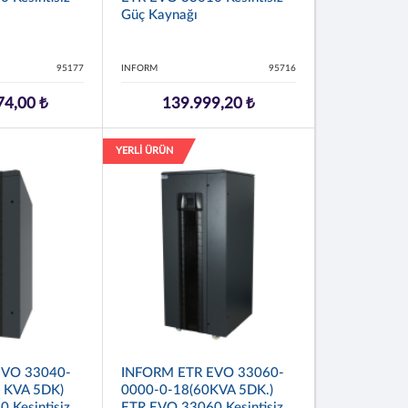
Güç Kaynağı
95177
INFORM
95716
74,00 ₺
139.999,20 ₺
YERLİ ÜRÜN
EVO 33040-
INFORM ETR EVO 33060-
0 KVA 5DK)
0000-0-18(60KVA 5DK.)
 Kesintisiz
ETR EVO 33060 Kesintisiz