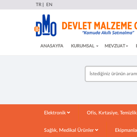
TR
|
EN
ANASAYFA
KURUMSAL
MEVZUAT
Elektronik
Ofis, Kırtasiye, Temizli
Sağlık, Medikal Ürünler
Ekipmanl