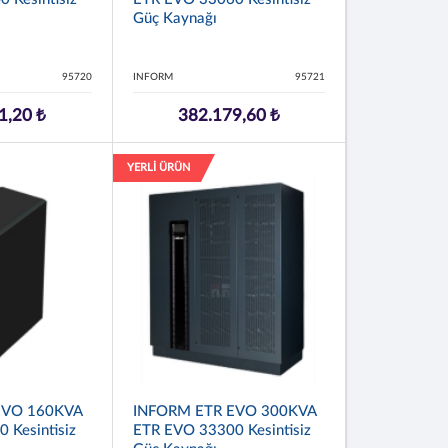
Güç Kaynağı
95720
INFORM
95721
1,20 ₺
382.179,60 ₺
YERLİ ÜRÜN
EVO 160KVA
INFORM ETR EVO 300KVA
 Kesintisiz
ETR EVO 33300 Kesintisiz