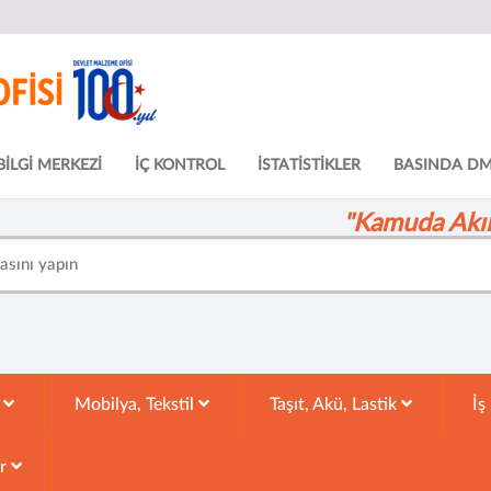
BİLGİ MERKEZİ
İÇ KONTROL
İSTATİSTİKLER
BASINDA D
"Kamuda Akıll
k
Mobilya, Tekstil
Taşıt, Akü, Lastik
İş
ar