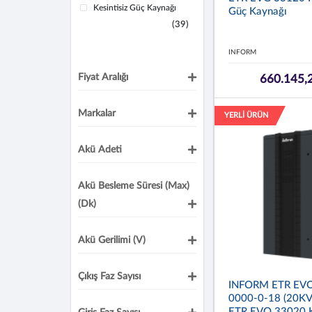
Kesintisiz Güç Kaynağı
Güç Kaynağı
(39)
INFORM
Fiyat Aralığı
660.145,
Markalar
YERLİ ÜRÜN
Akü Adeti
Akü Besleme Süresi (max)
(dk)
Akü Gerilimi (V)
Çıkış Faz Sayısı
INFORM ETR EVO
0000-0-18 (20KV
ETR EVO 33020 Ke