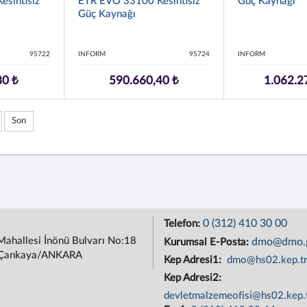
sintisiz
ETR EVO 33100 Kesintisiz
Güç Kaynağı
Güç Kaynağı
95722
INFORM
95724
INFORM
80 ₺
590.660,40 ₺
1.062.2
Son
0 (312) 410 30 00
Telefon:
Mahallesi İnönü Bulvarı No:18
dmo@dmo.g
Kurumsal E-Posta:
Çankaya/ANKARA
Kep Adresi1:
dmo@hs02.kep.t
Kep Adresi2:
devletmalzemeofisi@hs02.kep.