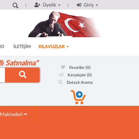
Üyelik
Giriş
MO
İLETİŞİM
KILAVUZLAR
ı Satınalma"
Favoriler
(0)
Karşılaştır
(0)
Detaylı Arama
 Makineleri