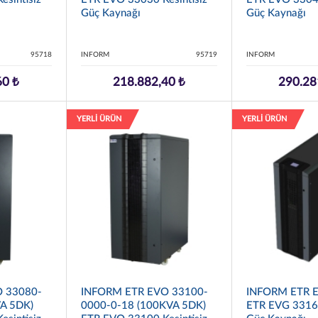
Güç Kaynağı
Güç Kaynağı
95718
INFORM
95719
INFORM
60 ₺
218.882,40 ₺
290.28
YERLİ ÜRÜN
YERLİ ÜRÜN
 33080-
INFORM ETR EVO 33100-
INFORM ETR 
A 5DK)
0000-0-18 (100KVA 5DK)
ETR EVG 33160