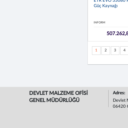
ETR EVO 33080 Ke
Güç Kaynağı
INFORM
507.262,
1
2
3
4
DEVLET MALZEME OFİSİ
Adres:
GENEL MÜDÜRLÜĞÜ
Devlet 
06420 