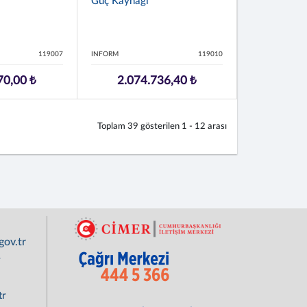
Güç Kaynağı
119007
INFORM
119010
70,00 ₺
2.074.736,40 ₺
Toplam
39
gösterilen
1 - 12
arası
ov.tr
r
tr