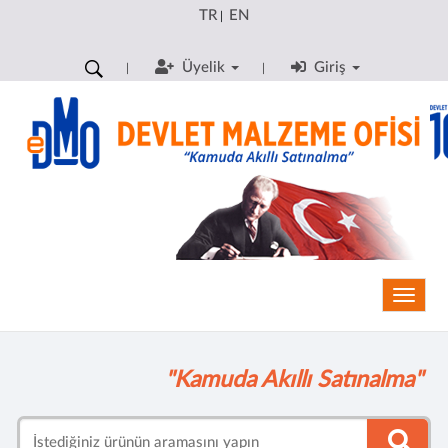
TR
EN
|
Üyelik
Giriş
Toggle
"Kamuda Akıllı Satınalma"