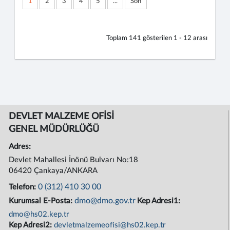
1
2
3
4
5
...
Son
Toplam
141
gösterilen
1 - 12
arası
DEVLET MALZEME OFİSİ
GENEL MÜDÜRLÜĞÜ
Adres:
Devlet Mahallesi İnönü Bulvarı No:18
06420 Çankaya/ANKARA
0 (312) 410 30 00
Telefon:
dmo@dmo.gov.tr
Kurumsal E-Posta:
Kep Adresi1:
dmo@hs02.kep.tr
Kep Adresi2:
devletmalzemeofisi@hs02.kep.tr