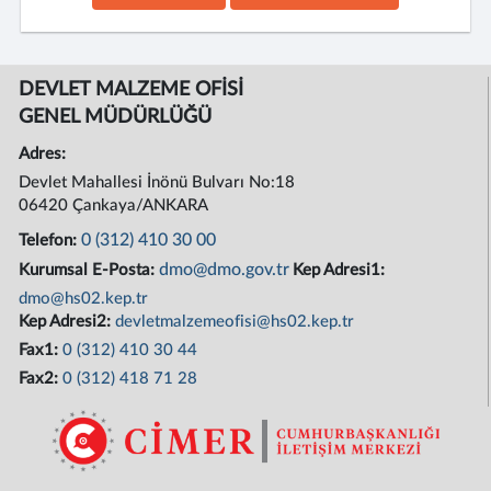
DEVLET MALZEME OFİSİ
GENEL MÜDÜRLÜĞÜ
Adres:
Devlet Mahallesi İnönü Bulvarı No:18
06420 Çankaya/ANKARA
0 (312) 410 30 00
Telefon:
dmo@dmo.gov.tr
Kurumsal E-Posta:
Kep Adresi1:
dmo@hs02.kep.tr
Kep Adresi2:
devletmalzemeofisi@hs02.kep.tr
Fax1:
0 (312) 410 30 44
Fax2:
0 (312) 418 71 28