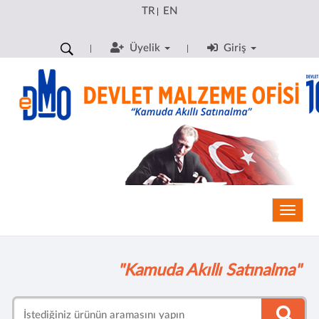
TR
EN
|
Üyelik
Giriş
Toggle
"Kamuda Akıllı Satınalma"