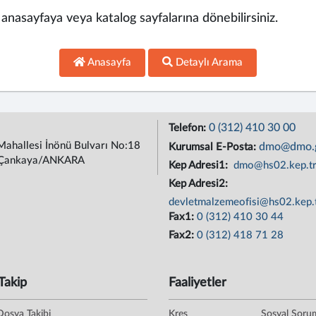
, anasayfaya veya katalog sayfalarına dönebilirsiniz.
Anasayfa
Detaylı Arama
0 (312) 410 30 00
Telefon:
Mahallesi İnönü Bulvarı No:18
dmo@dmo.g
Kurumsal E-Posta:
Çankaya/ANKARA
Kep Adresi1:
dmo@hs02.kep.t
Kep Adresi2:
devletmalzemeofisi@hs02.kep.
Fax1:
0 (312) 410 30 44
Fax2:
0 (312) 418 71 28
Takip
Faaliyetler
Dosya Takibi
Kreş
Sosyal Soru