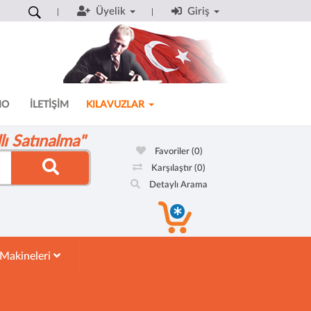
Üyelik
Giriş
MO
İLETİŞİM
KILAVUZLAR
ı Satınalma"
Favoriler
(0)
Karşılaştır
(0)
Detaylı Arama
 Makineleri