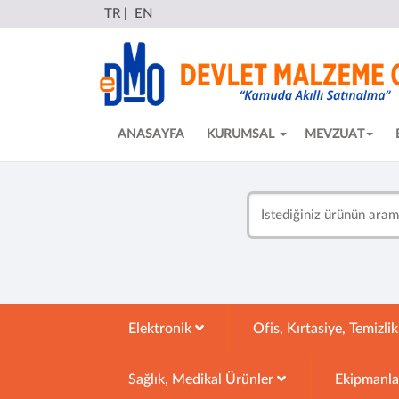
TR
|
EN
ANASAYFA
KURUMSAL
MEVZUAT
Elektronik
Ofis, Kırtasiye, Temizli
Sağlık, Medikal Ürünler
Ekipmanl