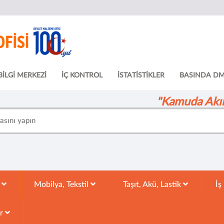
BİLGİ MERKEZİ
İÇ KONTROL
İSTATİSTİKLER
BASINDA D
"Kamuda Akıll
k
Mobilya, Tekstil
Taşıt, Akü, Lastik
İş
ar