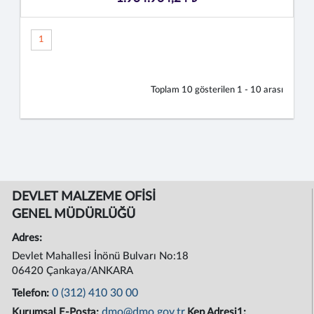
1
Toplam
10
gösterilen
1 - 10
arası
DEVLET MALZEME OFİSİ
GENEL MÜDÜRLÜĞÜ
Adres:
Devlet Mahallesi İnönü Bulvarı No:18
06420 Çankaya/ANKARA
0 (312) 410 30 00
Telefon:
dmo@dmo.gov.tr
Kurumsal E-Posta:
Kep Adresi1: