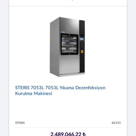
STERIS 7053L 7053L Yıkama Dezenfeksiyon
Kurutma Makinesi
STERIS
82155
2.489.046,22 ₺