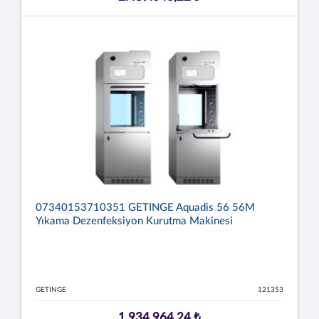
07340153710351 GETINGE Aquadis 56 56M
Yıkama Dezenfeksiyon Kurutma Makinesi
GETINGE
121353
1.934.964,24 ₺