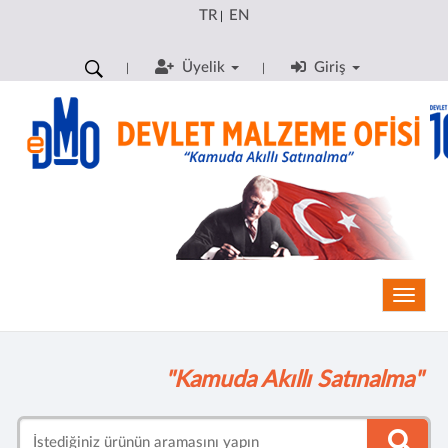
TR
EN
|
Üyelik
Giriş
Toggle
"Kamuda Akıllı Satınalma"