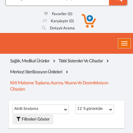
Favoriler
(0)
Karşılaştır
(0)
Detaylı Arama
Togg
Sağlık, Medikal Ürünler
Tıbbi Sistemler Ve Cihazlar
Merkezi Sterilizasyon Üniteleri
Kirli Malzeme Toplama, Ayırma, Yıkama Ve Dezenfeksiyon
Cihazları
Akıllı Sıralama
12 'li görüntüle
Filtreleri Göster