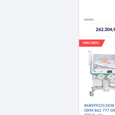
NOVOS
262.304,
YERLİ ÜRÜN
868099231183
OKM 862 777 O