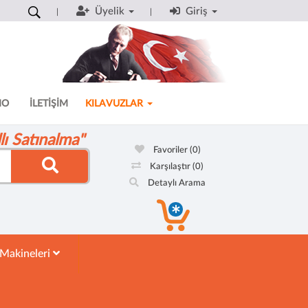
Üyelik
Giriş
MO
İLETİŞİM
KILAVUZLAR
ı Satınalma"
Favoriler
(0)
Karşılaştır
(0)
Detaylı Arama
 Makineleri