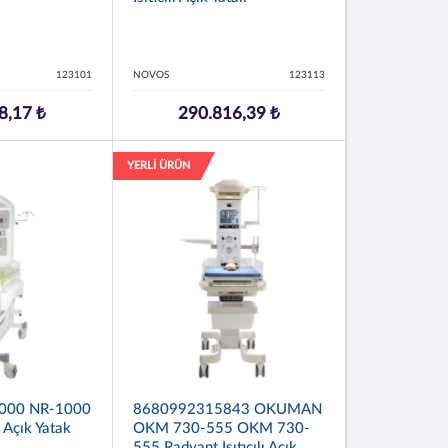
123101
NOVOS
123113
8,17 ₺
290.816,39 ₺
YERLİ ÜRÜN
000 NR-1000
8680992315843 OKUMAN
ı Açık Yatak
OKM 730-555 OKM 730-
555 Radyant Isıtıcılı Açık