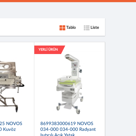
Tablo
Liste
YERLİ ÜRÜN
25 NOVOS
8699383000619 NOVOS
0 Kuvöz
034-000 034-000 Radyant
Isıtıcılı Açık Yatak