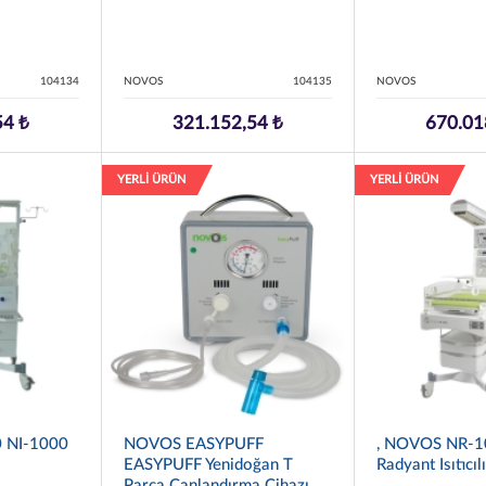
104134
NOVOS
104135
NOVOS
54 ₺
321.152,54 ₺
670.01
YERLİ ÜRÜN
YERLİ ÜRÜN
 NI-1000
NOVOS EASYPUFF
, NOVOS NR-1
EASYPUFF Yenidoğan T
Radyant Isıtıcıl
Parça Canlandırma Cihazı