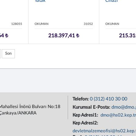
Yatak
Cihazı
128055
OKUMAN
31052
OKUMAN
64 ₺
218.397,41 ₺
215.31
Son
0 (312) 410 30 00
Telefon:
Mahallesi İnönü Bulvarı No:18
dmo@dmo.g
Kurumsal E-Posta:
Çankaya/ANKARA
Kep Adresi1:
dmo@hs02.kep.t
Kep Adresi2:
devletmalzemeofisi@hs02.kep.