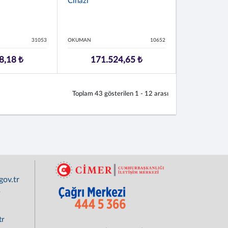
Cihazı
31053
OKUMAN
10652
8,18 ₺
171.524,65 ₺
Toplam
43
gösterilen
1 - 12
arası
ov.tr
r
tr