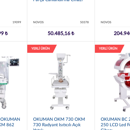
19099
NOVOS
50378
NOVOS
99 ₺
50.485,16 ₺
204.94
YERLİ ÜRÜN
YERLİ ÜRÜN
8 OKUMAN
OKUMAN OKM 730 OKM
OKUMAN BC 2
KM 862
730 Radyant Isıtıcılı Açık
250 LCD Led F