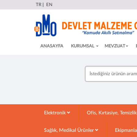
TR
|
EN
ANASAYFA
KURUMSAL
MEVZUAT
Elektronik
Ofis, Kırtasiye, Temizli
Sağlık, Medikal Ürünler
Ekipmanl