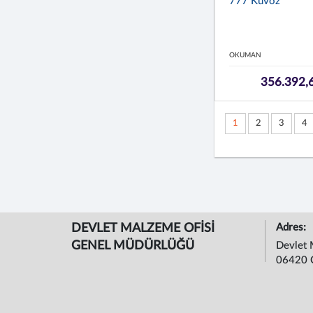
777 Kuvöz
OKUMAN
356.392,
1
2
3
4
DEVLET MALZEME OFİSİ
Adres:
GENEL MÜDÜRLÜĞÜ
Devlet 
06420 