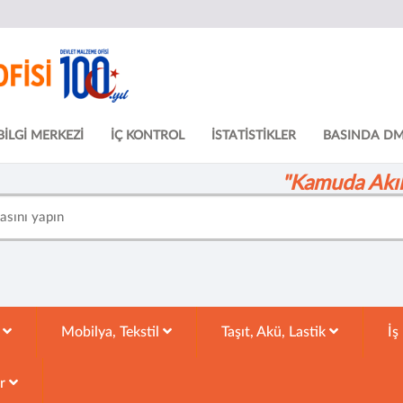
BİLGİ MERKEZİ
İÇ KONTROL
İSTATİSTİKLER
BASINDA D
"Kamuda Akıll
k
Mobilya, Tekstil
Taşıt, Akü, Lastik
İş
ar