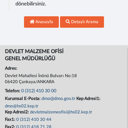
dönebilirsiniz.
Anasayfa
Detaylı Arama
DEVLET MALZEME OFİSİ
GENEL MÜDÜRLÜĞÜ
Adres:
Devlet Mahallesi İnönü Bulvarı No:18
06420 Çankaya/ANKARA
0 (312) 410 30 00
Telefon:
dmo@dmo.gov.tr
Kurumsal E-Posta:
Kep Adresi1:
dmo@hs02.kep.tr
Kep Adresi2:
devletmalzemeofisi@hs02.kep.tr
Fax1:
0 (312) 410 30 44
Fax2:
0 (312) 418 71 28