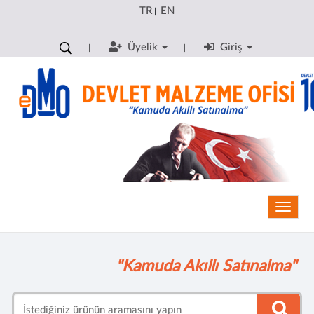
TR
EN
|
Üyelik
Giriş
Toggle
"Kamuda Akıllı Satınalma"