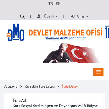
TR
EN
|
Üyelik
Giriş
Toggle
Anasayfa
Yayındaki İhale Listesi
İhale Detayı
İhale Adı
Kars Sosyal Yardımlaşma ve Dayanışma Vakfı İhtiyacı