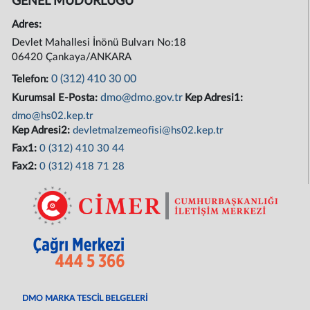
GENEL MÜDÜRLÜĞÜ
Adres:
Devlet Mahallesi İnönü Bulvarı No:18
06420 Çankaya/ANKARA
0 (312) 410 30 00
Telefon:
dmo@dmo.gov.tr
Kurumsal E-Posta:
Kep Adresi1:
dmo@hs02.kep.tr
Kep Adresi2:
devletmalzemeofisi@hs02.kep.tr
Fax1:
0 (312) 410 30 44
Fax2:
0 (312) 418 71 28
DMO MARKA TESCİL BELGELERİ