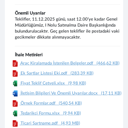
Önemli Uyarılar
Teklifler, 11.12.2025 günü, saat 12.00’ye kadar Genel
Müdürlüğümüz, I Nolu Satınalma Daire Başkanlığında
bulundurulacaktır. Geç gelen teklifler ile postadaki vaki
gecikmeler dikkate alınmayacaktır.
İhale Metinleri
Araç Kiralamada İstenilen Belgeler.pdf
(466,62 KB)
Ek Şartlar Listesi Eki.pdf
(283,39 KB)
Fiyat Teklif Cetveli.xlsx
(9,98 KB)
İletişim Bilgileri Ve Önemli Uyarılar.docx
(17,11 KB)
Örnek Formlar.pdf
(540,54 KB)
Tedarikçi Formu.xlsx
(9,94 KB)
Ticari Şartname.pdf
(4,93 MB)