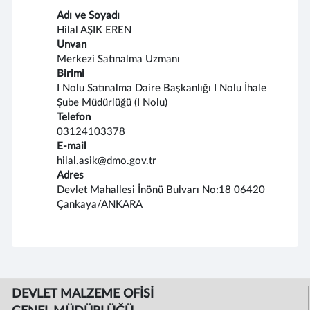
Adı ve Soyadı
Hilal AŞIK EREN
Unvan
Merkezi Satınalma Uzmanı
Birimi
I Nolu Satınalma Daire Başkanlığı I Nolu İhale
Şube Müdürlüğü (I Nolu)
Telefon
03124103378
E-mail
hilal.asik@dmo.gov.tr
Adres
Devlet Mahallesi İnönü Bulvarı No:18 06420
Çankaya/ANKARA
DEVLET MALZEME OFİSİ