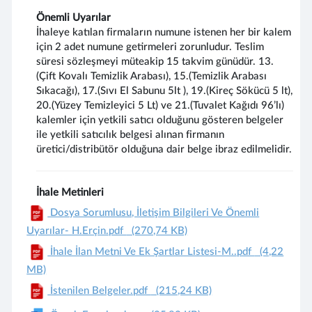
Önemli Uyarılar
İhaleye katılan firmaların numune istenen her bir kalem
için 2 adet numune getirmeleri zorunludur. Teslim
süresi sözleşmeyi müteakip 15 takvim günüdür. 13.
(Çift Kovalı Temizlik Arabası), 15.(Temizlik Arabası
Sıkacağı), 17.(Sıvı El Sabunu 5lt ), 19.(Kireç Sökücü 5 lt),
20.(Yüzey Temizleyici 5 Lt) ve 21.(Tuvalet Kağıdı 96’lı)
kalemler için yetkili satıcı olduğunu gösteren belgeler
ile yetkili satıcılık belgesi alınan firmanın
üretici/distribütör olduğuna dair belge ibraz edilmelidir.
İhale Metinleri
Dosya Sorumlusu, İletişim Bilgileri Ve Önemli
Uyarılar- H.Erçin.pdf
(270,74 KB)
İhale İlan Metni Ve Ek Şartlar Listesi-M..pdf
(4,22
MB)
İstenilen Belgeler.pdf
(215,24 KB)