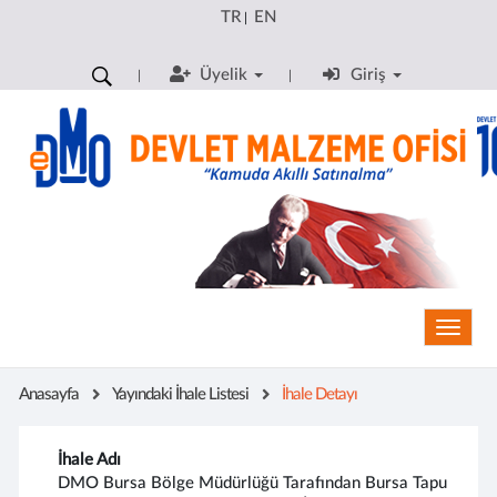
TR
EN
|
Üyelik
Giriş
Toggle
Anasayfa
Yayındaki İhale Listesi
İhale Detayı
İhale Adı
DMO Bursa Bölge Müdürlüğü Tarafından Bursa Tapu