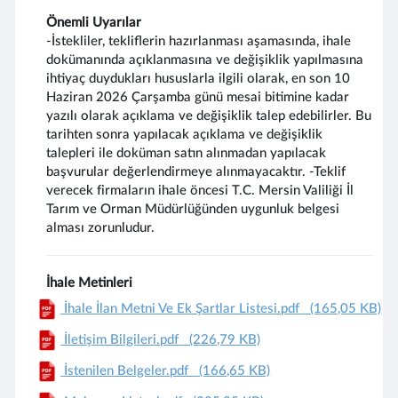
Önemli Uyarılar
-İstekliler, tekliflerin hazırlanması aşamasında, ihale
dokümanında açıklanmasına ve değişiklik yapılmasına
ihtiyaç duydukları hususlarla ilgili olarak, en son 10
Haziran 2026 Çarşamba günü mesai bitimine kadar
yazılı olarak açıklama ve değişiklik talep edebilirler. Bu
tarihten sonra yapılacak açıklama ve değişiklik
talepleri ile doküman satın alınmadan yapılacak
başvurular değerlendirmeye alınmayacaktır. -Teklif
verecek firmaların ihale öncesi T.C. Mersin Valiliği İl
Tarım ve Orman Müdürlüğünden uygunluk belgesi
alması zorunludur.
İhale Metinleri
İhale İlan Metni Ve Ek Şartlar Listesi.pdf
(165,05 KB)
İletişim Bilgileri.pdf
(226,79 KB)
İstenilen Belgeler.pdf
(166,65 KB)