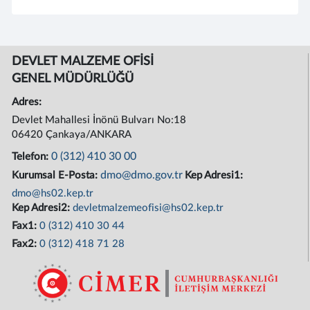
DEVLET MALZEME OFİSİ
GENEL MÜDÜRLÜĞÜ
Adres:
Devlet Mahallesi İnönü Bulvarı No:18
06420 Çankaya/ANKARA
0 (312) 410 30 00
Telefon:
dmo@dmo.gov.tr
Kurumsal E-Posta:
Kep Adresi1:
dmo@hs02.kep.tr
Kep Adresi2:
devletmalzemeofisi@hs02.kep.tr
Fax1:
0 (312) 410 30 44
Fax2:
0 (312) 418 71 28