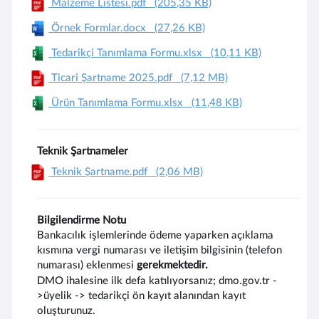
Malzeme Listesi.pdf
(205,35 KB)
Örnek Formlar.docx
(27,26 KB)
Tedarikçi Tanımlama Formu.xlsx
(10,11 KB)
Ticari Şartname 2025.pdf
(7,12 MB)
Ürün Tanımlama Formu.xlsx
(11,48 KB)
Teknik Şartnameler
Teknik Şartname.pdf
(2,06 MB)
Bilgilendirme Notu
Bankacılık işlemlerinde ödeme yaparken açıklama
kısmına vergi numarası ve iletişim bilgisinin (telefon
numarası) eklenmesi
gerekmektedir.
DMO ihalesine ilk defa katılıyorsanız; dmo.gov.tr -
>üyelik -> tedarikçi ön kayıt alanından kayıt
oluşturunuz.