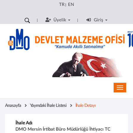
TR
EN
|
Üyelik
Giriş
Toggle
Anasayfa
Yayındaki İhale Listesi
İhale Detayı
İhale Adı
DMO Mersin İrtibat Büro Müdürlüğü İhtiyacı TC