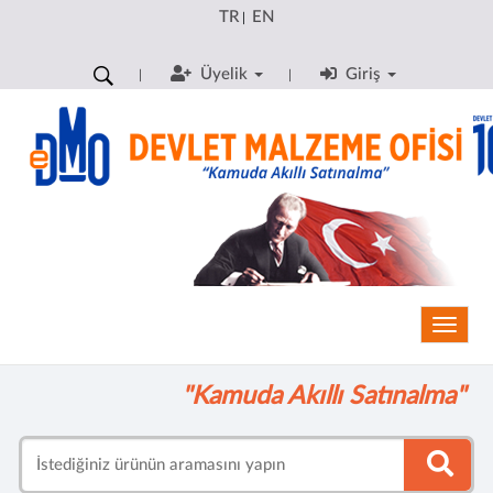
TR
EN
|
Üyelik
Giriş
Toggle
"Kamuda Akıllı Satınalma"