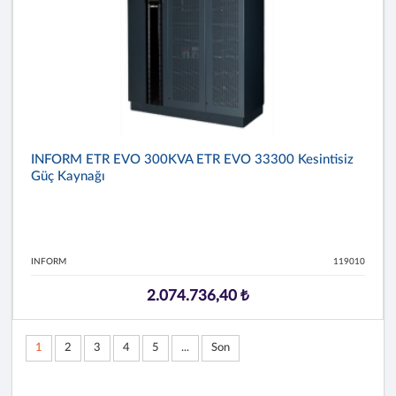
INFORM ETR EVO 300KVA ETR EVO 33300 Kesintisiz
Güç Kaynağı
INFORM
119010
2.074.736,40 ₺
1
2
3
4
5
...
Son