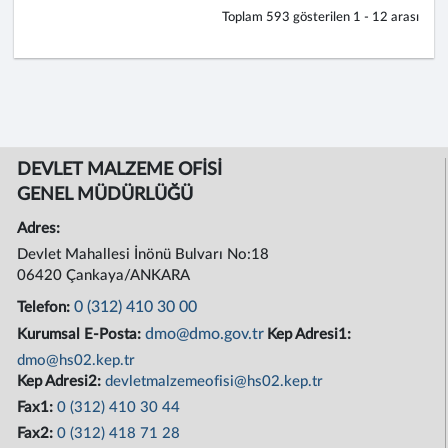
Toplam
593
gösterilen
1 - 12
arası
DEVLET MALZEME OFİSİ
GENEL MÜDÜRLÜĞÜ
Adres:
Devlet Mahallesi İnönü Bulvarı No:18
06420 Çankaya/ANKARA
0 (312) 410 30 00
Telefon:
dmo@dmo.gov.tr
Kurumsal E-Posta:
Kep Adresi1:
dmo@hs02.kep.tr
Kep Adresi2:
devletmalzemeofisi@hs02.kep.tr
Fax1:
0 (312) 410 30 44
Fax2:
0 (312) 418 71 28