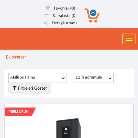
Favoriler
(0)
Karşılaştır
(0)
Detaylı Arama
Togg
Ekipmanlar
Akıllı Sıralama
12 'li görüntüle
Filtreleri Göster
YERLİ ÜRÜN