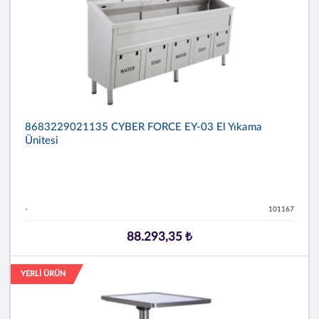
8683229021135 CYBER FORCE EY-03 El Yıkama
Ünitesi
-
101167
88.293,35 ₺
YERLİ ÜRÜN