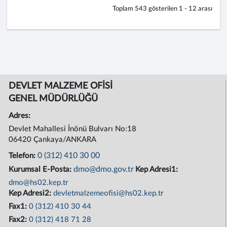
Toplam
543
gösterilen
1 - 12
arası
DEVLET MALZEME OFİSİ
GENEL MÜDÜRLÜĞÜ
Adres:
Devlet Mahallesi İnönü Bulvarı No:18
06420 Çankaya/ANKARA
0 (312) 410 30 00
Telefon:
dmo@dmo.gov.tr
Kurumsal E-Posta:
Kep Adresi1:
dmo@hs02.kep.tr
Kep Adresi2:
devletmalzemeofisi@hs02.kep.tr
Fax1:
0 (312) 410 30 44
Fax2:
0 (312) 418 71 28