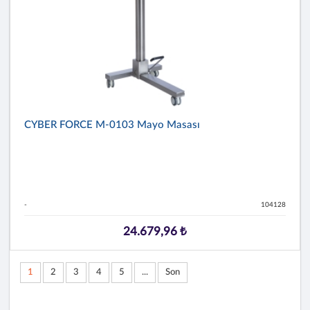
CYBER FORCE M-0103 Mayo Masası
-
104128
24.679,96 ₺
1
2
3
4
5
...
Son