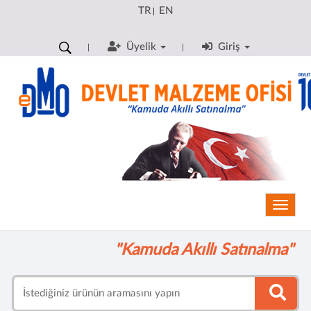
TR
EN
|
Üyelik
Giriş
Toggle
"Kamuda Akıllı Satınalma"