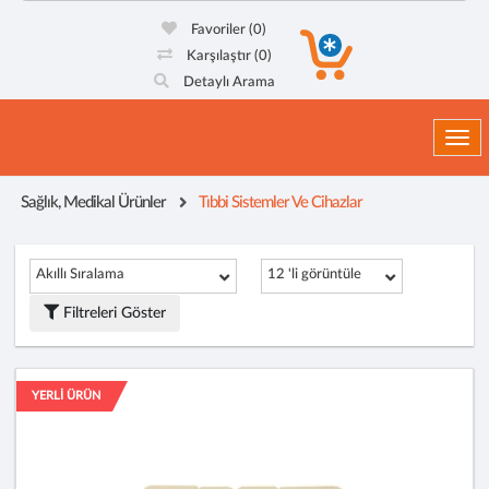
Favoriler
(0)
Karşılaştır
(0)
Detaylı Arama
Togg
Sağlık, Medikal Ürünler
Tıbbi Sistemler Ve Cihazlar
Akıllı Sıralama
12 'li görüntüle
Filtreleri Göster
YERLİ ÜRÜN