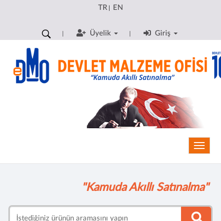
TR
EN
|
Üyelik
Giriş
Toggle
"Kamuda Akıllı Satınalma"