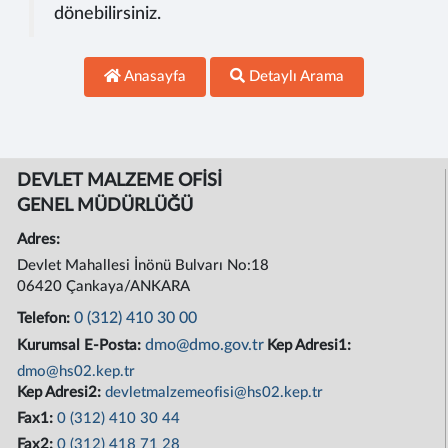
dönebilirsiniz.
Anasayfa
Detaylı Arama
DEVLET MALZEME OFİSİ
GENEL MÜDÜRLÜĞÜ
Adres:
Devlet Mahallesi İnönü Bulvarı No:18
06420 Çankaya/ANKARA
0 (312) 410 30 00
Telefon:
dmo@dmo.gov.tr
Kurumsal E-Posta:
Kep Adresi1:
dmo@hs02.kep.tr
Kep Adresi2:
devletmalzemeofisi@hs02.kep.tr
Fax1:
0 (312) 410 30 44
Fax2:
0 (312) 418 71 28