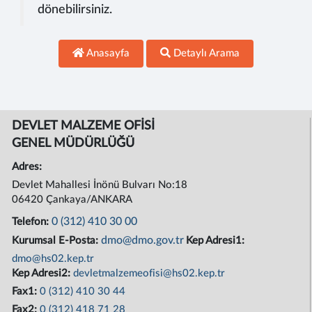
dönebilirsiniz.
Anasayfa
Detaylı Arama
DEVLET MALZEME OFİSİ
GENEL MÜDÜRLÜĞÜ
Adres:
Devlet Mahallesi İnönü Bulvarı No:18
06420 Çankaya/ANKARA
0 (312) 410 30 00
Telefon:
dmo@dmo.gov.tr
Kurumsal E-Posta:
Kep Adresi1:
dmo@hs02.kep.tr
Kep Adresi2:
devletmalzemeofisi@hs02.kep.tr
Fax1:
0 (312) 410 30 44
Fax2:
0 (312) 418 71 28