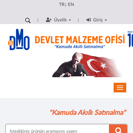
TR
EN
|
Üyelik
Giriş
Toggle
"Kamuda Akıllı Satınalma"