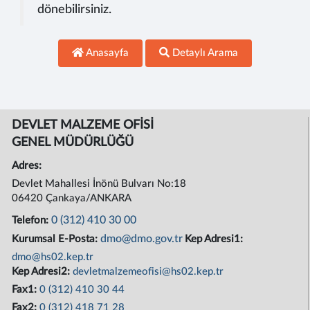
dönebilirsiniz.
Anasayfa
Detaylı Arama
DEVLET MALZEME OFİSİ
GENEL MÜDÜRLÜĞÜ
Adres:
Devlet Mahallesi İnönü Bulvarı No:18
06420 Çankaya/ANKARA
0 (312) 410 30 00
Telefon:
dmo@dmo.gov.tr
Kurumsal E-Posta:
Kep Adresi1:
dmo@hs02.kep.tr
Kep Adresi2:
devletmalzemeofisi@hs02.kep.tr
Fax1:
0 (312) 410 30 44
Fax2:
0 (312) 418 71 28