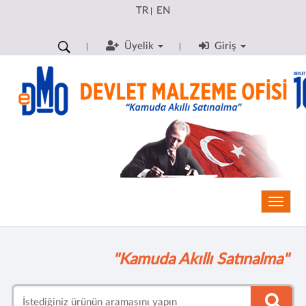
TR
EN
|
Üyelik
Giriş
Toggle
"Kamuda Akıllı Satınalma"