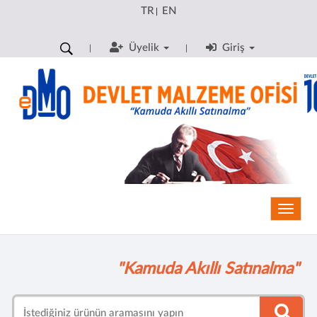
TR
EN
|
Üyelik
Giriş
Toggle
"Kamuda Akıllı Satınalma"