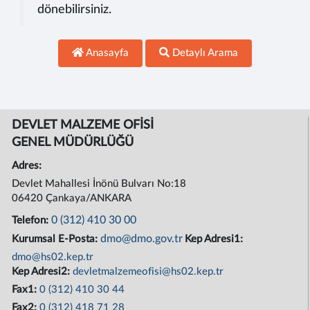
dönebilirsiniz.
Anasayfa
Detaylı Arama
DEVLET MALZEME OFİSİ
GENEL MÜDÜRLÜĞÜ
Adres:
Devlet Mahallesi İnönü Bulvarı No:18
06420 Çankaya/ANKARA
0 (312) 410 30 00
Telefon:
dmo@dmo.gov.tr
Kurumsal E-Posta:
Kep Adresi1:
dmo@hs02.kep.tr
Kep Adresi2:
devletmalzemeofisi@hs02.kep.tr
Fax1:
0 (312) 410 30 44
Fax2:
0 (312) 418 71 28