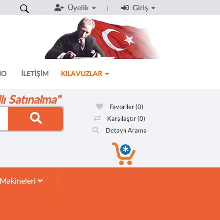
Üyelik
Giriş
MO
İLETİŞİM
KILAVUZLAR
ı Satınalma"
Favoriler
(0)
Karşılaştır
(0)
Detaylı Arama
 Makineleri