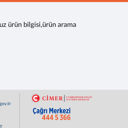
uz ürün bilgisi,ürün arama
ov.tr
r
tr