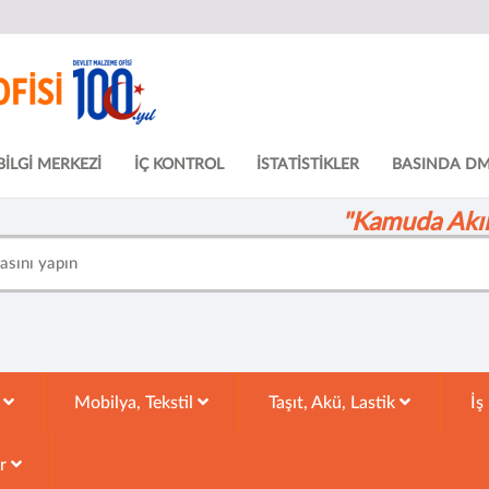
BİLGİ MERKEZİ
İÇ KONTROL
İSTATİSTİKLER
BASINDA D
"Kamuda Akıll
k
Mobilya, Tekstil
Taşıt, Akü, Lastik
İş
ar