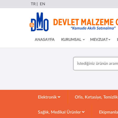
TR
|
EN
ANASAYFA
KURUMSAL
MEVZUAT
Elektronik
Ofis, Kırtasiye, Temizli
Sağlık, Medikal Ürünler
Ekipmanl