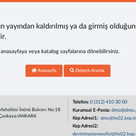
n yayından kaldırılmış ya da girmiş olduğun
ir.
, anasayfaya veya katalog sayfalarına dönebilirsiniz.
Anasayfa
Detaylı Arama
0 (312) 410 30 00
Telefon:
Mahallesi İnönü Bulvarı No:18
dmo@dmo.g
Kurumsal E-Posta:
Çankaya/ANKARA
Kep Adresi1:
dmo@hs02.kep.t
Kep Adresi2:
devletmalzemeofisi@hs02.kep.