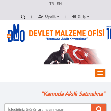
TR
EN
|
Üyelik
Giriş
Toggle
"Kamuda Akıllı Satınalma"