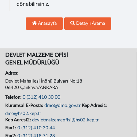
dönebilirsiniz.
Anasayfa
Detaylı Arama
DEVLET MALZEME OFİSİ
GENEL MÜDÜRLÜĞÜ
Adres:
Devlet Mahallesi İnönü Bulvarı No:18
06420 Çankaya/ANKARA
0 (312) 410 30 00
Telefon:
dmo@dmo.gov.tr
Kurumsal E-Posta:
Kep Adresi1:
dmo@hs02.kep.tr
Kep Adresi2:
devletmalzemeofisi@hs02.kep.tr
Fax1:
0 (312) 410 30 44
Fax2:
0 (312) 418 71 28