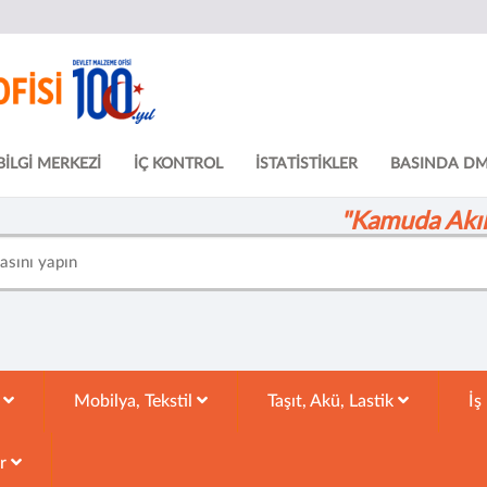
BİLGİ MERKEZİ
İÇ KONTROL
İSTATİSTİKLER
BASINDA D
"Kamuda Akıll
k
Mobilya, Tekstil
Taşıt, Akü, Lastik
İş
ar