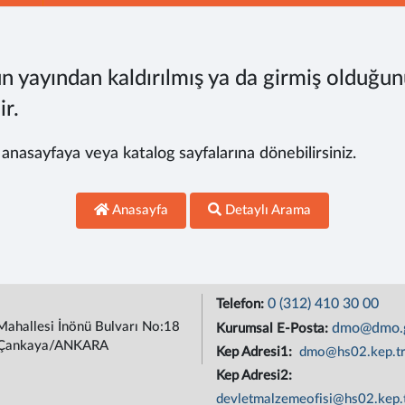
n yayından kaldırılmış ya da girmiş olduğun
ir.
, anasayfaya veya katalog sayfalarına dönebilirsiniz.
Anasayfa
Detaylı Arama
0 (312) 410 30 00
Telefon:
Mahallesi İnönü Bulvarı No:18
dmo@dmo.g
Kurumsal E-Posta:
Çankaya/ANKARA
Kep Adresi1:
dmo@hs02.kep.t
Kep Adresi2:
devletmalzemeofisi@hs02.kep.