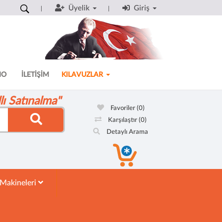
Üyelik
Giriş
MO
İLETİŞİM
KILAVUZLAR
ı Satınalma"
Favoriler
(0)
Karşılaştır
(0)
Detaylı Arama
 Makineleri