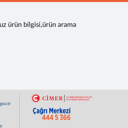
uz ürün bilgisi,ürün arama
ov.tr
r
tr