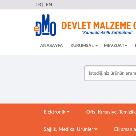
TR
|
EN
ANASAYFA
KURUMSAL
MEVZUAT
Elektronik
Ofis, Kırtasiye, Temizli
Sağlık, Medikal Ürünler
Ekipmanl