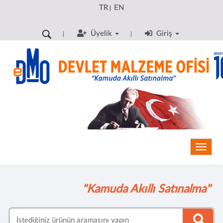
TR
EN
|
Üyelik
Giriş
Toggle
"Kamuda Akıllı Satınalma"