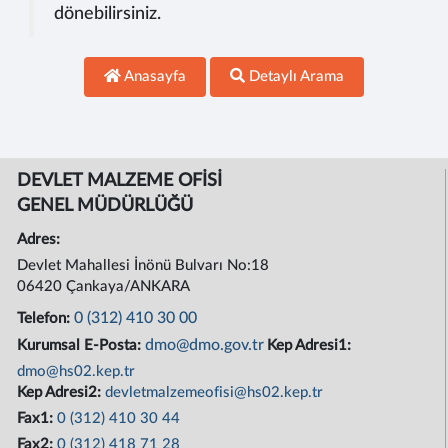
dönebilirsiniz.
Anasayfa
Detaylı Arama
DEVLET MALZEME OFİSİ
GENEL MÜDÜRLÜĞÜ
Adres:
Devlet Mahallesi İnönü Bulvarı No:18
06420 Çankaya/ANKARA
0 (312) 410 30 00
Telefon:
dmo@dmo.gov.tr
Kurumsal E-Posta:
Kep Adresi1:
dmo@hs02.kep.tr
Kep Adresi2:
devletmalzemeofisi@hs02.kep.tr
Fax1:
0 (312) 410 30 44
Fax2:
0 (312) 418 71 28