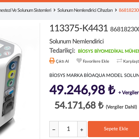
estezi Ve Solunum Sistemleri
Solunum Nemlendirici Cihazları
868182300
113375-K4431
868182300
Solunum Nemlendirici
Tedarikçi:
BİOSYS BİYOMEDİKAL MÜHEN
Çıktı Al
Favorilere Ekle
Karşılaş
BİOSYS MARKA BİOAQUA MODEL SOLUN
49.246,98 ₺
+ Vergiler
54.171,68 ₺
(Vergiler Dahil)
Sepete Ekle
;