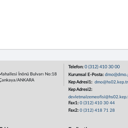
0 (312) 410 30 00
Telefon:
Mahallesi İnönü Bulvarı No:18
dmo@dmo.g
Kurumsal E-Posta:
Çankaya/ANKARA
Kep Adresi1:
dmo@hs02.kep.t
Kep Adresi2:
devletmalzemeofisi@hs02.kep.
Fax1:
0 (312) 410 30 44
Fax2:
0 (312) 418 71 28