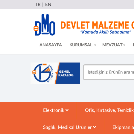
TR
|
EN
ANASAYFA
KURUMSAL
MEVZUAT
Elektronik
Ofis, Kırtasiye, Temizli
Sağlık, Medikal Ürünler
Ekipmanl