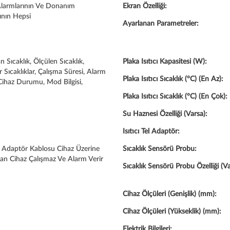
larmlarının Ve Donanım
Ekran Özelliği:
ının Hepsi
Ayarlanan Parametreler:
 Sıcaklık, Ölçülen Sıcaklık,
Plaka Isıtıcı Kapasitesi (W):
ir Sıcaklıklar, Çalışma Süresi, Alarm
Plaka Isıtıcı Sıcaklık (°C) (En Az):
Cihaz Durumu, Mod Bilgisi,
Plaka Isıtıcı Sıcaklık (°C) (En Çok):
Su Haznesi Özelliği (Varsa):
Isıtıcı Tel Adaptör:
Tel Adaptör Kablosu Cihaz Üzerine
Sıcaklık Sensörü Probu:
an Cihaz Çalışmaz Ve Alarm Verir
Sıcaklık Sensörü Probu Özelliği (Va
Cihaz Ölçüleri (Genişlik) (mm):
Cihaz Ölçüleri (Yükseklik) (mm):
Elektrik Bilgileri: