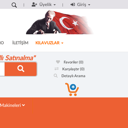
Üyelik
Giriş
MO
İLETİŞİM
KILAVUZLAR
ı Satınalma"
Favoriler
(0)
Karşılaştır
(0)
Detaylı Arama
 Makineleri