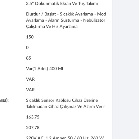
3.5'' Dokunmatik Ekran Ve Tuş Takımı
Durdur / Başlat - Sıcaklık Ayarlama - Mod
Ayarlama - Alarm Susturma - Nebülizatör
Çalıştırma Ve Hız Ayarlama
150
0
85
Var(1 Adet) 400 Ml
VAR
VAR
rsa):
Sıcaklık Sensör Kablosu Cihaz Üzerine
Takılmadan Cihaz Çalışmaz Ve Alarm Verir
163,75
207,78
220V AC, 1.2 Amper, 50 / 60 Hz, 260 W