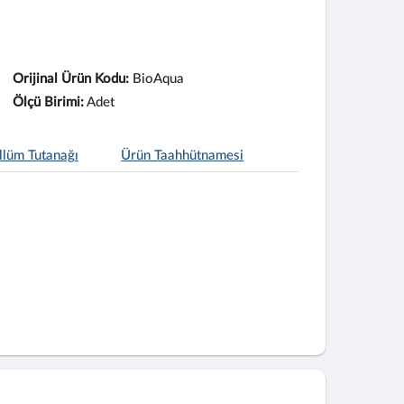
Orijinal Ürün Kodu:
BioAqua
Ölçü Birimi:
Adet
llüm Tutanağı
Ürün Taahhütnamesi