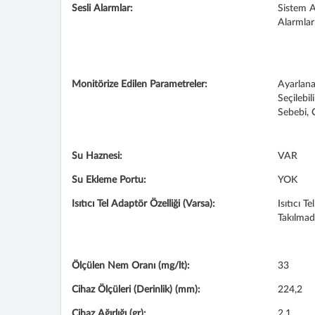
Sesli Alarmlar:
Sistem A
Alarmlar
Monitörize Edilen Parametreler:
Ayarlanan
Seçilebil
Sebebi, 
Su Haznesi:
VAR
Su Ekleme Portu:
YOK
Isıtıcı Tel Adaptör Özelliği (Varsa):
Isıtıcı 
Takılmad
Ölçülen Nem Oranı (mg/lt):
33
Cihaz Ölçüleri (Derinlik) (mm):
224,2
Cihaz Ağırlığı (gr):
2,1