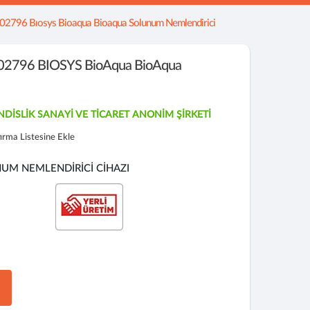
2796 Bıosys Bioaqua Bioaqua Solunum Nemlendirici
2796 BIOSYS BioAqua BioAqua
DİSLİK SANAYİ VE TİCARET ANONİM ŞİRKETİ
tırma Listesine Ekle
UM NEMLENDİRİCİ CİHAZI