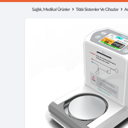
Sağlık, Medikal Ürünler
Tıbbi Sistemler Ve Cihazlar
An