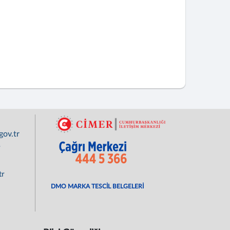
ov.tr
r
tr
DMO MARKA TESCİL BELGELERİ