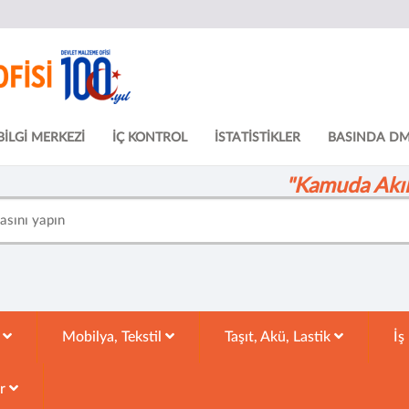
BİLGİ MERKEZİ
İÇ KONTROL
İSTATİSTİKLER
BASINDA D
"Kamuda Akıll
k
Mobilya, Tekstil
Taşıt, Akü, Lastik
İş
ar