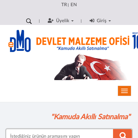
TR
EN
|
Üyelik
Giriş
Toggle
"Kamuda Akıllı Satınalma"