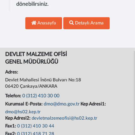
dönebilirsiniz.
Anasayfa
Detaylı Arama
DEVLET MALZEME OFİSİ
GENEL MÜDÜRLÜĞÜ
Adres:
Devlet Mahallesi İnönü Bulvarı No:18
06420 Çankaya/ANKARA
0 (312) 410 30 00
Telefon:
dmo@dmo.gov.tr
Kurumsal E-Posta:
Kep Adresi1:
dmo@hs02.kep.tr
Kep Adresi2:
devletmalzemeofisi@hs02.kep.tr
Fax1:
0 (312) 410 30 44
Fax2:
0 (312) 418 71 28