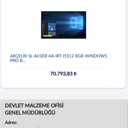
ARÇELİK SL A65EB 4A-IRT I5S12 8GB WINDOWS 11
PRO B...
70.793,83 ₺
DEVLET MALZEME OFİSİ
GENEL MÜDÜRLÜĞÜ
Adres: