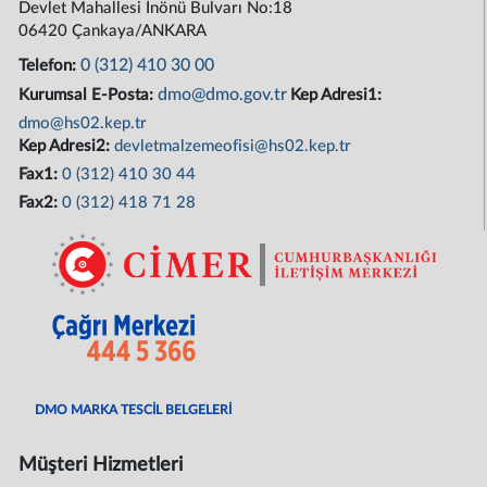
Devlet Mahallesi İnönü Bulvarı No:18
06420 Çankaya/ANKARA
0 (312) 410 30 00
Telefon:
dmo@dmo.gov.tr
Kurumsal E-Posta:
Kep Adresi1:
dmo@hs02.kep.tr
Kep Adresi2:
devletmalzemeofisi@hs02.kep.tr
Fax1:
0 (312) 410 30 44
Fax2:
0 (312) 418 71 28
DMO MARKA TESCİL BELGELERİ
Müşteri Hizmetleri