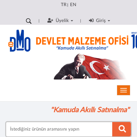
TR
EN
|
Üyelik
Giriş
Toggle
"Kamuda Akıllı Satınalma"