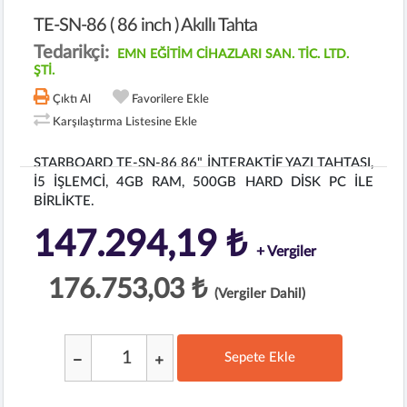
TE-SN-86 ( 86 inch ) Akıllı Tahta
Tedarikçi:
EMN EĞİTİM CİHAZLARI SAN. TİC. LTD.
ŞTİ.
Çıktı Al
Favorilere Ekle
Karşılaştırma Listesine Ekle
STARBOARD TE-SN-86 86" İNTERAKTİF YAZI TAHTASI,
İ5 İŞLEMCİ, 4GB RAM, 500GB HARD DİSK PC İLE
BİRLİKTE.
147.294,19 ₺
+ Vergiler
176.753,03 ₺
(Vergiler Dahil)
Sepete Ekle
;