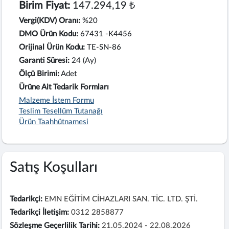
Birim Fiyat:
147.294,19 ₺
Vergi(KDV) Oranı:
%20
DMO Ürün Kodu:
67431 -K4456
Orijinal Ürün Kodu:
TE-SN-86
Garanti Süresi:
24 (Ay)
Ölçü Birimi:
Adet
Ürüne Ait Tedarik Formları
Malzeme İstem Formu
Teslim Tesellüm Tutanağı
Ürün Taahhütnamesi
Satış Koşulları
Tedarikçi:
EMN EĞİTİM CİHAZLARI SAN. TİC. LTD. ŞTİ.
Tedarikçi İletişim:
0312 2858877
Sözleşme Geçerlilik Tarihi:
21.05.2024 - 22.08.2026