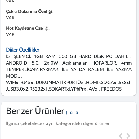
VAR
Çoklu Dokunma Özelliği:
VAR
Not Kaydetme Özelliği:
VAR
Diğer Özellikler
İ5 İŞLEMCİ. 4GB RAM. 500 GB HARD DİSK PC DAHİL .
ANDROİD 5.0. 2xl0W Açıklamalar HOPARLÖR, 4mm
TEMPERLİCAM.PARMAK İLE YA DA KALEM İLE YAZMA
MODU.
WIFIxl,RJ45xl.D0KUNMATİKP0RTÜxl.HDMIx3,VGAxl.SESxl
.USB3.0x2.RS232xl ,SDKARTxl.YPbPrxl.AVxl. FREEDOS
Benzer Ürünler
| Tümü
İlginizi çekebilecek aynı kategorideki diğer ürünler